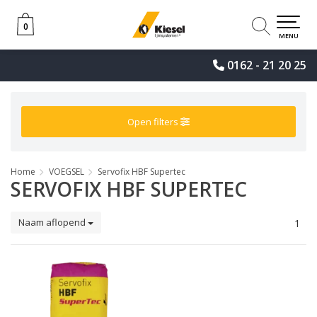
0
0
MENU
0162 - 21 20 25
Open filters
Home
VOEGSEL
Servofix HBF Supertec
SERVOFIX HBF SUPERTEC
Naam aflopend
1