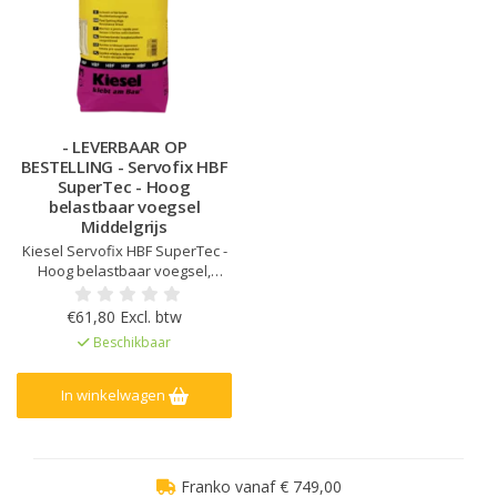
- LEVERBAAR OP
BESTELLING - Servofix HBF
SuperTec - Hoog
belastbaar voegsel
Middelgrijs
Kiesel Servofix HBF SuperTec -
Hoog belastbaar voegsel,
Snelhardend, Hoge
mechanische sterkte en
€61,80 Excl. btw
slijtvastheid, Vorstbestendig,
Beschikbaar
Voor binnen, buiten en onder
water, Bestand tegen
strooizout, Verhoogde
In winkelwagen
weerstand tegen zuren en
logen en hogedrukreinigers, Ge
Franko vanaf € 749,00