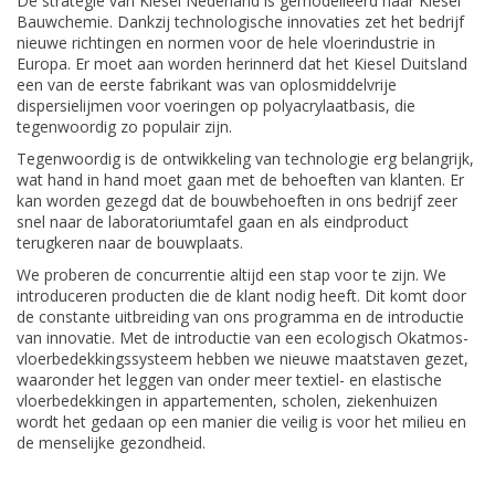
De strategie van Kiesel Nederland is gemodelleerd naar Kiesel
Bauwchemie. Dankzij technologische innovaties zet het bedrijf
nieuwe richtingen en normen voor de hele vloerindustrie in
Europa. Er moet aan worden herinnerd dat het Kiesel Duitsland
een van de eerste fabrikant was van oplosmiddelvrije
dispersielijmen voor voeringen op polyacrylaatbasis, die
tegenwoordig zo populair zijn.
Tegenwoordig is de ontwikkeling van technologie erg belangrijk,
wat hand in hand moet gaan met de behoeften van klanten. Er
kan worden gezegd dat de bouwbehoeften in ons bedrijf zeer
snel naar de laboratoriumtafel gaan en als eindproduct
terugkeren naar de bouwplaats.
We proberen de concurrentie altijd een stap voor te zijn. We
introduceren producten die de klant nodig heeft. Dit komt door
de constante uitbreiding van ons programma en de introductie
van innovatie. Met de introductie van een ecologisch Okatmos-
vloerbedekkingssysteem hebben we nieuwe maatstaven gezet,
waaronder het leggen van onder meer textiel- en elastische
vloerbedekkingen in appartementen, scholen, ziekenhuizen
wordt het gedaan op een manier die veilig is voor het milieu en
de menselijke gezondheid.