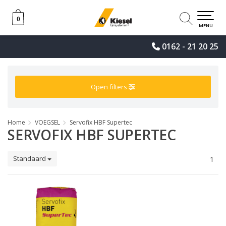
0
0
MENU
0162 - 21 20 25
Open filters
Home
VOEGSEL
Servofix HBF Supertec
SERVOFIX HBF SUPERTEC
Standaard
1