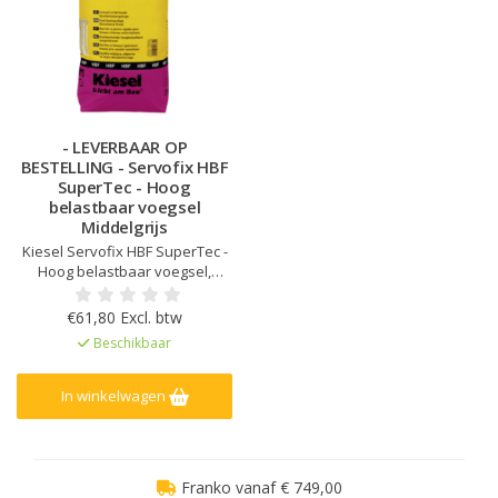
- LEVERBAAR OP
BESTELLING - Servofix HBF
SuperTec - Hoog
belastbaar voegsel
Middelgrijs
Kiesel Servofix HBF SuperTec -
Hoog belastbaar voegsel,
Snelhardend, Hoge
mechanische sterkte en
€61,80 Excl. btw
slijtvastheid, Vorstbestendig,
Beschikbaar
Voor binnen, buiten en onder
water, Bestand tegen
strooizout, Verhoogde
In winkelwagen
weerstand tegen zuren en
logen en hogedrukreinigers, Ge
Franko vanaf € 749,00