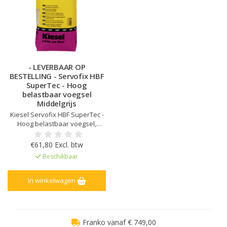
- LEVERBAAR OP
BESTELLING - Servofix HBF
SuperTec - Hoog
belastbaar voegsel
Middelgrijs
Kiesel Servofix HBF SuperTec -
Hoog belastbaar voegsel,
Snelhardend, Hoge
mechanische sterkte en
€61,80 Excl. btw
slijtvastheid, Vorstbestendig,
Beschikbaar
Voor binnen, buiten en onder
water, Bestand tegen
strooizout, Verhoogde
In winkelwagen
weerstand tegen zuren en
logen en hogedrukreinigers, Ge
Franko vanaf € 749,00