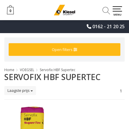
0
0
MENU
0162 - 21 20 25
Open filters
Home
VOEGSEL
Servofix HBF Supertec
SERVOFIX HBF SUPERTEC
Laagste prijs
1