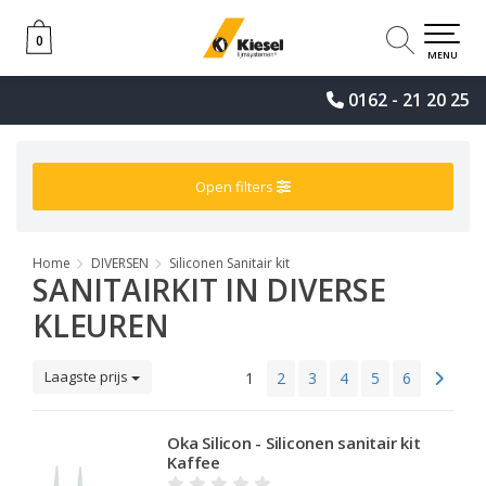
0
0
MENU
0162 - 21 20 25
Open filters
Home
DIVERSEN
Siliconen Sanitair kit
SANITAIRKIT IN DIVERSE
KLEUREN
Laagste prijs
1
2
3
4
5
6
Oka Silicon - Siliconen sanitair kit
Kaffee