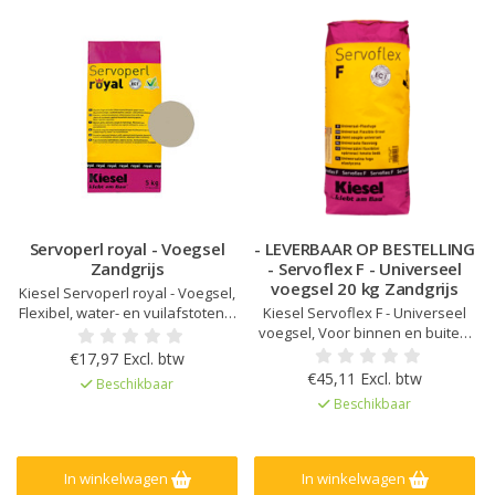
Servoperl royal - Voegsel
- LEVERBAAR OP BESTELLING
Zandgrijs
- Servoflex F - Universeel
voegsel 20 kg Zandgrijs
Kiesel Servoperl royal - Voegsel,
Flexibel, water- en vuilafstotend,
Kiesel Servoflex F - Universeel
Voor 1 - 10 mm voegbreedte,
voegsel, Voor binnen en buiten,
Voor wand en vloer, binnen,
Voegen van 3 - 25mm,
€17,97 Excl. btw
buiten en in natte ruimtes,
Sneldrogend, Goede hechting,
€45,11 Excl. btw
Beschikbaar
Verhoogde weerstand tegen
Flexibel, Vorstbestendig, Water-
Beschikbaar
zuren en alkaliën, Sterk
en vuilafstotend
mechanisch belastbaar en
slijtvast
In winkelwagen
In winkelwagen