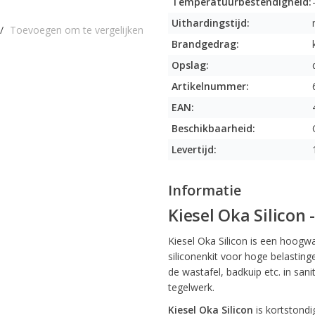
Temperatuurbestendigheid:
Uithardingstijd:
/
Toevoegen om te vergelijken
Brandgedrag:
Opslag:
Artikelnummer:
EAN:
Beschikbaarheid:
Levertijd:
Informatie
Kiesel Oka Silicon 
Kiesel Oka Silicon is een hoogw
siliconenkit voor hoge belasting
de wastafel, badkuip etc. in sani
tegelwerk.
Kiesel Oka Silicon
is kortstondi