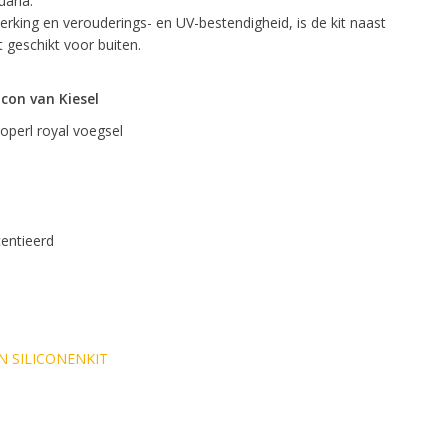
uaria.
king en verouderings- en UV-bestendigheid, is de kit naast
 geschikt voor buiten.
icon van Kiesel
operl royal voegsel
centieerd
N SILICONENKIT