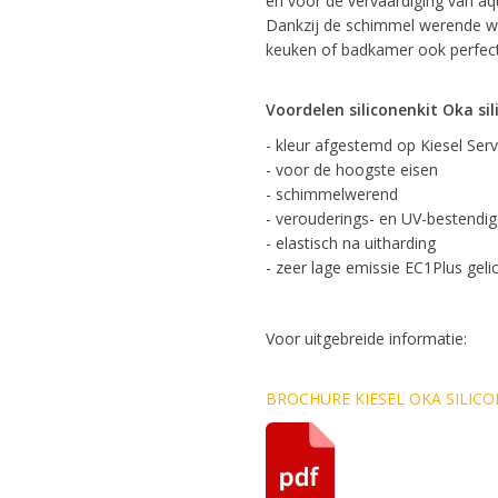
en voor de vervaardiging van aq
Dankzij de schimmel werende wer
keuken of badkamer ook perfect
Voordelen siliconenkit Oka sil
- kleur afgestemd op Kiesel Serv
- voor de hoogste eisen
- schimmelwerend
- verouderings- en UV-bestendig
- elastisch na uitharding
- zeer lage emissie EC1Plus geli
Voor uitgebreide informatie:
BROCHURE KIESEL OKA SILICO