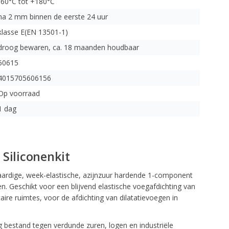
-60°C tot +180°C
na 2 mm binnen de eerste 24 uur
klasse E(EN 13501-1)
droog bewaren, ca. 18 maanden houdbaar
60615
4015705606156
Op voorraad
1 dag
- Siliconenkit
aardige, week-elastische, azijnzuur hardende 1-component
en. Geschikt voor een blijvend elastische voegafdichting van
taire ruimtes, voor de afdichting van dilatatievoegen in
g bestand tegen verdunde zuren, logen en industriële