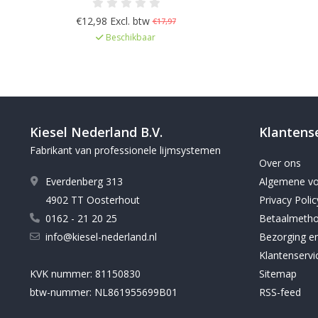
- 10 mm voegbreedte, Voor wand en
vloer, binnen, buiten en in natte
€12,98 Excl. btw
€17,97
ruimtes, Verhoogde weerstand tegen
Beschikbaar
zuren en alkaliën, Sterk mechanisch
belastbaar en slijtvast
Kiesel Nederland B.V.
Klantens
Fabrikant van professionele lijmsystemen
Over ons
Everdenberg 313
Algemene v
4902 TT Oosterhout
Privacy Polic
0162 - 21 20 25
Betaalmeth
info@kiesel-nederland.nl
Bezorging en
Klantenservi
KVK nummer: 81150830
Sitemap
btw-nummer: NL861955699B01
RSS-feed