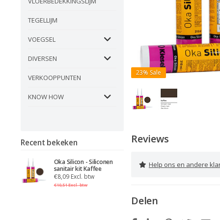
VLOERBEDEKKINGSLIJM
TEGELLIJM
VOEGSEL
DIVERSEN
23%
Sale
VERKOOPPUNTEN
KNOW HOW
Reviews
Recent bekeken
Oka Silicon - Siliconen
Help ons en andere klanten 
sanitair kit Kaffee
€8,09 Excl. btw
€10,51 Excl. btw
Delen