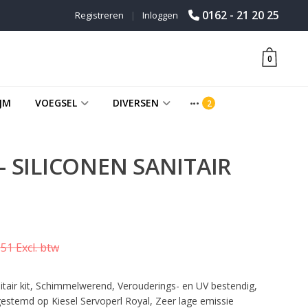
0162 - 21 20 25
Registreren
|
Inloggen
0
JM
VOEGSEL
DIVERSEN
- SILICONEN SANITAIR
51 Excl. btw
anitair kit, Schimmelwerend, Verouderings- en UV bestendig,
fgestemd op Kiesel Servoperl Royal, Zeer lage emissie