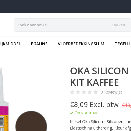
Zoeken
IJKMIDDEL
EGALINE
VLOERBEDEKKINGSLIJM
TEGELLI
OKA SILICON 
KIT KAFFEE
0 Review(s)
€
8,09
Excl. btw
€10,
Op voorraad
Kiesel Oka Silicon - Siliconen s
Elastisch na uitharding, Kleur a