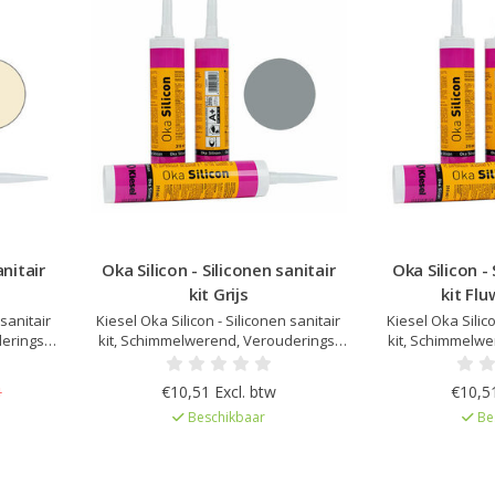
anitair
Oka Silicon - Siliconen sanitair
Oka Silicon - 
kit Grijs
kit Fl
 sanitair
Kiesel Oka Silicon - Siliconen sanitair
Kiesel Oka Silico
erings-
kit, Schimmelwerend, Verouderings-
kit, Schimmelwe
h na
en UV bestendig, Elastisch na
en UV besten
p Kiesel
uitharding, Kleur afgestemd op Kiesel
uitharding, Kleu
€10,51 Excl. btw
€10,51
1
emissie
Servoperl Royal, Zeer lage emissie
Servoperl Royal
Beschikbaar
Be
d
EC1Plus gelicentieerd
EC1Plus 