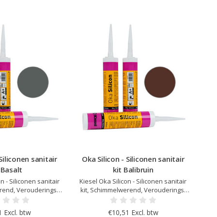
Siliconen sanitair
Oka Silicon - Siliconen sanitair
 Basalt
kit Balibruin
n - Siliconen sanitair
Kiesel Oka Silicon - Siliconen sanitair
rend, Verouderings-
kit, Schimmelwerend, Verouderings-
dig, Elastisch na
en UV bestendig, Elastisch na
r afgestemd op Kiesel
uitharding, Kleur afgestemd op Kiesel
 Excl. btw
€10,51 Excl. btw
, Zeer lage emissie
Servoperl Royal, Zeer lage emissie