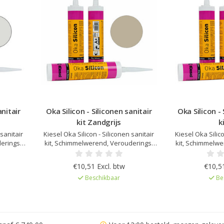
anitair
Oka Silicon - Siliconen sanitair
Oka Silicon - 
kit Zandgrijs
k
 sanitair
Kiesel Oka Silicon - Siliconen sanitair
Kiesel Oka Silico
erings-
kit, Schimmelwerend, Verouderings-
kit, Schimmelwe
h na
en UV bestendig, Elastisch na
en UV besten
p Kiesel
uitharding, Kleur afgestemd op Kiesel
uitharding, Kleu
€10,51 Excl. btw
€10,51
emissie
Servoperl Royal, Zeer lage emissie
Servoperl Royal
Beschikbaar
Be
d
EC1Plus gelicentieerd
EC1Plus 