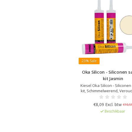
23%
Sale
Oka Silicon - Siliconen s
kit Jasmin
Kiesel Oka Silicon - Siliconen
kit, Schimmelwerend, Veroud
en UV bestendig, Elastisc
uitharding, Kleur afgestemd o
€8,09 Excl. btw
€10,5
Servoperl Royal, Zeer lage 
Beschikbaar
EC1Plus gelicentieer