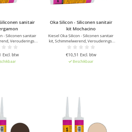
Siliconen sanitair
Oka Silicon - Siliconen sanitair
Pergamon
kit Mochacino
n - Siliconen sanitair
Kiesel Oka Silicon - Siliconen sanitair
rend, Verouderings-
kit, Schimmelwerend, Verouderings-
dig, Elastisch na
en UV bestendig, Elastisch na
r afgestemd op Kiesel
uitharding, Kleur afgestemd op Kiesel
 Excl. btw
€10,51 Excl. btw
, Zeer lage emissie
Servoperl Royal, Zeer lage emissie
schikbaar
Beschikbaar
gelicentieerd
EC1Plus gelicentieerd