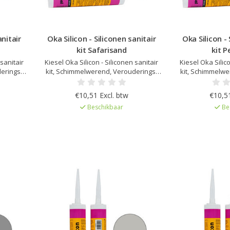
anitair
Oka Silicon - Siliconen sanitair
Oka Silicon - 
kit Safarisand
kit 
 sanitair
Kiesel Oka Silicon - Siliconen sanitair
Kiesel Oka Silico
erings-
kit, Schimmelwerend, Verouderings-
kit, Schimmelwe
h na
en UV bestendig, Elastisch na
en UV besten
p Kiesel
uitharding, Kleur afgestemd op Kiesel
uitharding, Kleu
€10,51 Excl. btw
€10,51
emissie
Servoperl Royal, Zeer lage emissie
Servoperl Royal
Beschikbaar
Be
d
EC1Plus gelicentieerd
EC1Plus 