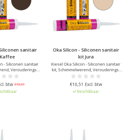
Siliconen sanitair
Oka Silicon - Siliconen sanitair
 Kaffee
kit Jura
n - Siliconen sanitair
Kiesel Oka Silicon - Siliconen sanitair
rend, Verouderings-
kit, Schimmelwerend, Verouderings-
dig, Elastisch na
en UV bestendig, Elastisch na
r afgestemd op Kiesel
uitharding, Kleur afgestemd op Kiesel
cl. btw
€10,51 Excl. btw
€10,51
, Zeer lage emissie
Servoperl Royal, Zeer lage emissie
schikbaar
Beschikbaar
gelicentieerd
EC1Plus gelicentieerd