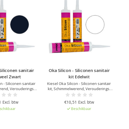
Siliconen sanitair
Oka Silicon - Siliconen sanitair
uweel Zwart
kit Edelwit
n - Siliconen sanitair
Kiesel Oka Silicon - Siliconen sanitair
rend, Verouderings-
kit, Schimmelwerend, Verouderings-
dig, Elastisch na
en UV bestendig, Elastisch na
r afgestemd op Kiesel
uitharding, Kleur afgestemd op Kiesel
 Excl. btw
€10,51 Excl. btw
, Zeer lage emissie
Servoperl Royal, Zeer lage emissie
schikbaar
Beschikbaar
gelicentieerd
EC1Plus gelicentieerd