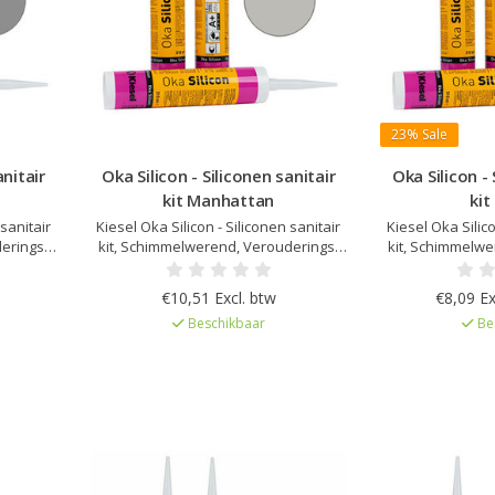
23%
Sale
anitair
Oka Silicon - Siliconen sanitair
Oka Silicon - 
kit Manhattan
kit
 sanitair
Kiesel Oka Silicon - Siliconen sanitair
Kiesel Oka Silico
erings-
kit, Schimmelwerend, Verouderings-
kit, Schimmelwe
h na
en UV bestendig, Elastisch na
en UV besten
p Kiesel
uitharding, Kleur afgestemd op Kiesel
uitharding, Kleu
€10,51 Excl. btw
€8,09 Ex
emissie
Servoperl Royal, Zeer lage emissie
Servoperl Royal
Beschikbaar
Be
d
EC1Plus gelicentieerd
EC1Plus 