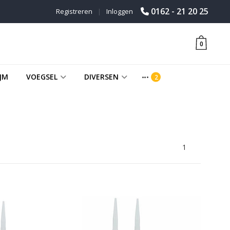
0162 - 21 20 25
Registreren
|
Inloggen
0
JM
VOEGSEL
DIVERSEN
1