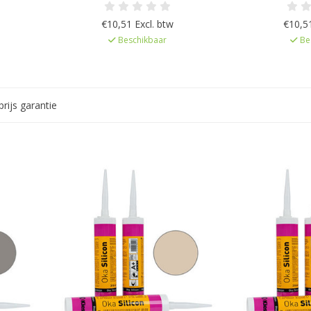
h na
en UV bestendig, Elastisch na
en UV besten
p Kiesel
uitharding, Kleur afgestemd op Kiesel
uitharding, Kleu
€10,51 Excl. btw
€10,51
emissie
Servoperl Royal, Zeer lage emissie
Servoperl Royal
Beschikbaar
Be
d
EC1Plus gelicentieerd
EC1Plus 
rijs garantie