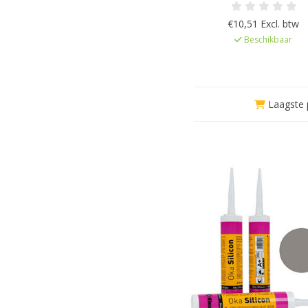
en UV bestendig, Elastisc
uitharding, Kleur afgestemd o
€10,51 Excl. btw
Servoperl Royal, Zeer lage 
Beschikbaar
EC1Plus gelicentieer
Laagste p