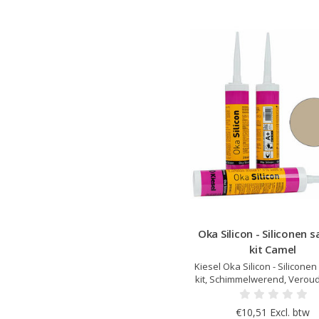
Oka Silicon - Siliconen s
kit Camel
Kiesel Oka Silicon - Siliconen
kit, Schimmelwerend, Veroud
en UV bestendig, Elastisc
uitharding, Kleur afgestemd o
€10,51 Excl. btw
Servoperl Royal, Zeer lage 