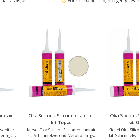
anaf € 749,00
Voor 12:00 besteld, morgen geleve
anitair
Oka Silicon - Siliconen sanitair
Oka Silicon - 
kit Topas
kit S
 sanitair
Kiesel Oka Silicon - Siliconen sanitair
Kiesel Oka Silico
erings-
kit, Schimmelwerend, Verouderings-
kit, Schimmelwe