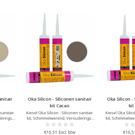
anitair
Oka Silicon - Siliconen sanitair
Oka Silicon - 
kit Cacao
kit
 sanitair
Kiesel Oka Silicon - Siliconen sanitair
Kiesel Oka Silico
erings-
kit, Schimmelwerend, Verouderings-
kit, Schimmelwe
h na
en UV bestendig, Elastisch na
en UV besten
p Kiesel
uitharding, Kleur afgestemd op Kiesel
uitharding, Kleu
€10,51 Excl. btw
€10,51
emissie
Servoperl Royal, Zeer lage emissie
Servoperl Royal