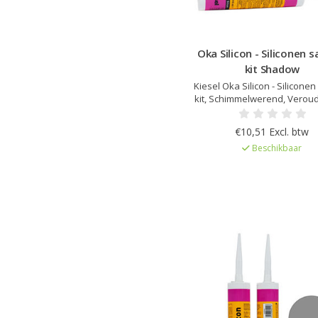
Oka Silicon - Siliconen s
kit Shadow
Kiesel Oka Silicon - Siliconen
kit, Schimmelwerend, Veroud
en UV bestendig, Elastisc
uitharding, Kleur afgestemd o
€10,51 Excl. btw
Servoperl Royal, Zeer lage 
Beschikbaar
EC1Plus gelicentieer