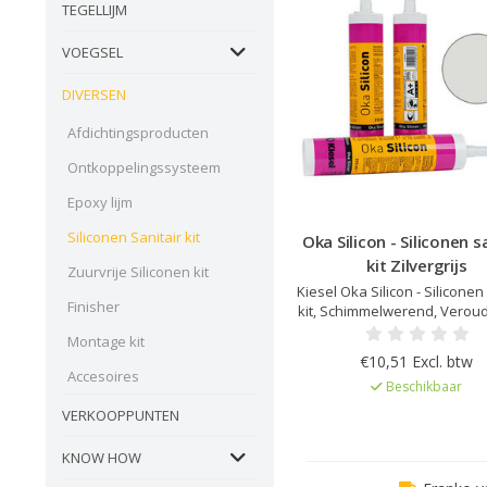
TEGELLIJM
VOEGSEL
DIVERSEN
Afdichtingsproducten
Ontkoppelingssysteem
Epoxy lijm
Siliconen Sanitair kit
Oka Silicon - Siliconen s
kit Zilvergrijs
Zuurvrije Siliconen kit
Kiesel Oka Silicon - Siliconen
Finisher
kit, Schimmelwerend, Veroud
en UV bestendig, Elastisc
Montage kit
uitharding, Kleur afgestemd o
€10,51 Excl. btw
Servoperl Royal, Zeer lage 
Accesoires
Beschikbaar
EC1Plus gelicentieer
VERKOOPPUNTEN
KNOW HOW