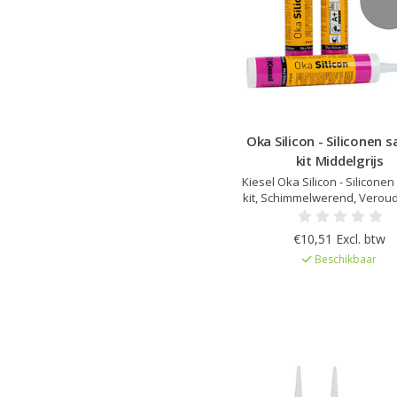
Oka Silicon - Siliconen s
kit Middelgrijs
Kiesel Oka Silicon - Siliconen
kit, Schimmelwerend, Veroud
en UV bestendig, Elastisc
uitharding, Kleur afgestemd o
€10,51 Excl. btw
Servoperl Royal, Zeer lage 
Beschikbaar
EC1Plus gelicentieer