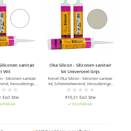
Siliconen sanitair
Oka Silicon - Siliconen sanitair
it Wit
kit Universeel Grijs
n - Siliconen sanitair
Kiesel Oka Silicon - Siliconen sanitair
rend, Verouderings-
kit, Schimmelwerend, Verouderings-
dig, Elastisch na
en UV bestendig, Elastisch na
r afgestemd op Kiesel
uitharding, Kleur afgestemd op Kiesel
 Excl. btw
€10,51 Excl. btw
, Zeer lage emissie
Servoperl Royal, Zeer lage emissie
schikbaar
Beschikbaar
gelicentieerd
EC1Plus gelicentieerd