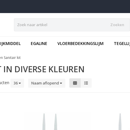
Zoeken
IJKMIDDEL
EGALINE
VLOERBEDEKKINGSLIJM
TEGELLI
en Sanitair kit
T IN DIVERSE KLEUREN
ucten
36
Naam aflopend