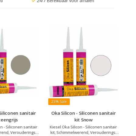
rd
24/7 Bereikbaar voor afhalen
23%
Sale
Siliconen sanitair
Oka Silicon - Siliconen sanitair
teengrijs
kit Snow
n - Siliconen sanitair
Kiesel Oka Silicon - Siliconen sanitair
rend, Verouderings-
kit, Schimmelwerend, Verouderings-