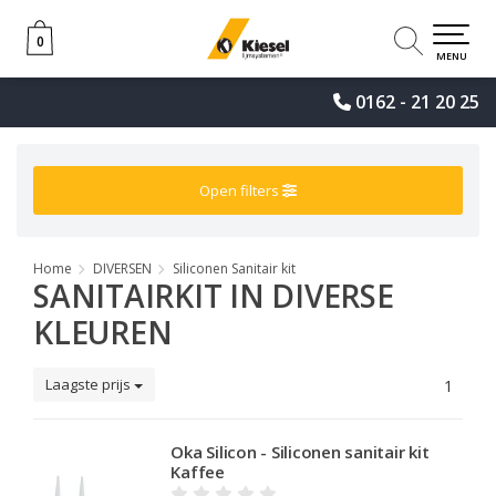
0
0
MENU
0162 - 21 20 25
Open filters
Home
DIVERSEN
Siliconen Sanitair kit
SANITAIRKIT IN DIVERSE
KLEUREN
Laagste prijs
1
Oka Silicon - Siliconen sanitair kit
Kaffee