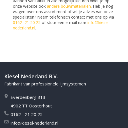
aanbod sanitairkit in alle mogelijk kleuren vindt je op
onze website ook
andere bouwmaterialen
. Heb je nog
vragen over ons assortiment of wil je advies van onze
specialisten? Neem telefonisch contact met ons op via
0162 -21 20 25
of stuur een e-mail naar
info@kiesel-
nederland.nl
.
Kiesel Nederland B.V.
Fabrikant van professionele lijmsystemen
Everdenberg 313
4902 TT Oosterhout
0162 - 21 20 25
info@kiesel-nederland.nl