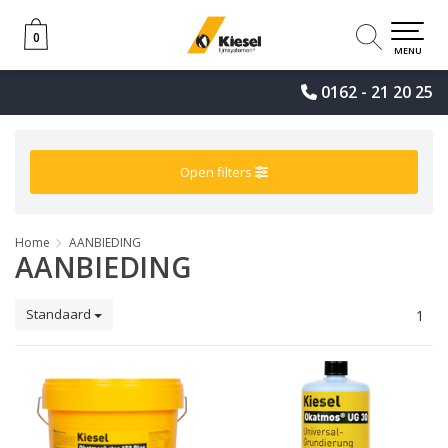
0
0
MENU
0162 - 21 20 25
Open filters
Home
AANBIEDING
AANBIEDING
Standaard
1