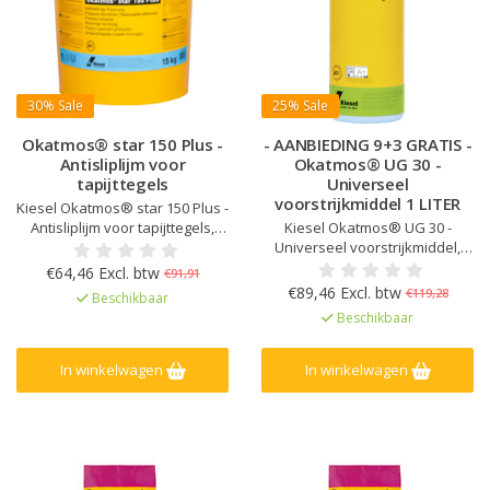
30%
Sale
25%
Sale
Okatmos® star 150 Plus -
- AANBIEDING 9+3 GRATIS -
Antisliplijm voor
Okatmos® UG 30 -
tapijttegels
Universeel
voorstrijkmiddel 1 LITER
Kiesel Okatmos® star 150 Plus -
Antisliplijm voor tapijttegels,
Kiesel Okatmos® UG 30 -
Eenvoudige verwerking,
Universeel voorstrijkmiddel,
Onbegrensde plaatsingstijd,
Snel drogend, Tot 1:1
€64,46 Excl. btw
€91,91
Oplosmiddelvrij, Speciaal voor
verdunbaar, Voor zuigende en
€89,46 Excl. btw
€119,28
Beschikbaar
vrij liggende vloerbedekking,
niet-zuigende ondergronden,
Beschikbaar
Antislip
Voor binnen, buiten en vochtige
ondergronden, Oplosmiddelvrij
en heel emissiearm
In winkelwagen
In winkelwagen