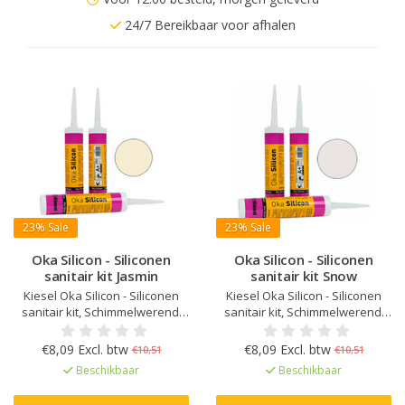
24/7 Bereikbaar voor afhalen
23%
Sale
23%
Sale
Oka Silicon - Siliconen
Oka Silicon - Siliconen
sanitair kit Jasmin
sanitair kit Snow
Kiesel Oka Silicon - Siliconen
Kiesel Oka Silicon - Siliconen
sanitair kit, Schimmelwerend,
sanitair kit, Schimmelwerend,
Verouderings- en UV bestendig,
Verouderings- en UV bestendig,
Elastisch na uitharding, Kleur
Elastisch na uitharding, Kleur
€8,09 Excl. btw
€8,09 Excl. btw
€10,51
€10,51
afgestemd op Kiesel Servoperl
afgestemd op Kiesel Servoperl
Beschikbaar
Beschikbaar
Royal, Zeer lage emissie
Royal, Zeer lage emissie
EC1Plus gelicentieerd
EC1Plus gelicentieerd