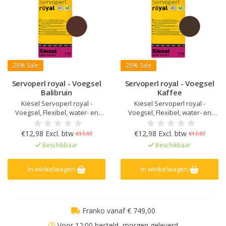
28%
Sale
28%
Sale
Servoperl royal - Voegsel
Servoperl royal - Voegsel
Balibruin
Kaffee
Kiesel Servoperl royal -
Kiesel Servoperl royal -
Voegsel, Flexibel, water- en
Voegsel, Flexibel, water- en
vuilafstotend, Voor 1 - 10 mm
vuilafstotend, Voor 1 - 10 mm
voegbreedte, Voor wand en
voegbreedte, Voor wand en
€12,98 Excl. btw
€12,98 Excl. btw
€17,97
€17,97
vloer, binnen, buiten en in natte
vloer, binnen, buiten en in natte
Beschikbaar
Beschikbaar
ruimtes, Verhoogde weerstand
ruimtes, Verhoogde weerstand
tegen zuren en alkaliën, Sterk
tegen zuren en alkaliën, Sterk
mechanisch belastbaar en
mechanisch belastbaar en
In winkelwagen
In winkelwagen
slijtvast
slijtvast
Franko vanaf € 749,00
Voor 12:00 besteld, morgen geleverd