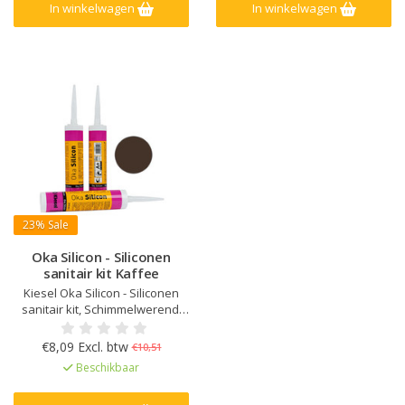
In winkelwagen
In winkelwagen
23%
Sale
Oka Silicon - Siliconen
sanitair kit Kaffee
Kiesel Oka Silicon - Siliconen
sanitair kit, Schimmelwerend,
Verouderings- en UV bestendig,
Elastisch na uitharding, Kleur
€8,09 Excl. btw
€10,51
afgestemd op Kiesel Servoperl
Beschikbaar
Royal, Zeer lage emissie
EC1Plus gelicentieerd