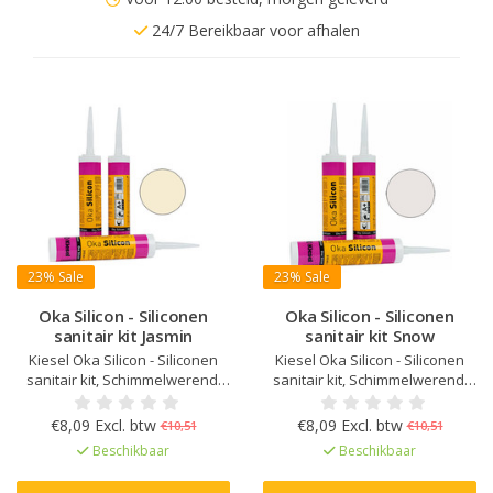
24/7 Bereikbaar voor afhalen
23%
Sale
23%
Sale
Oka Silicon - Siliconen
Oka Silicon - Siliconen
sanitair kit Jasmin
sanitair kit Snow
Kiesel Oka Silicon - Siliconen
Kiesel Oka Silicon - Siliconen
sanitair kit, Schimmelwerend,
sanitair kit, Schimmelwerend,
Verouderings- en UV bestendig,
Verouderings- en UV bestendig,
Elastisch na uitharding, Kleur
Elastisch na uitharding, Kleur
€8,09 Excl. btw
€8,09 Excl. btw
€10,51
€10,51
afgestemd op Kiesel Servoperl
afgestemd op Kiesel Servoperl
Beschikbaar
Beschikbaar
Royal, Zeer lage emissie
Royal, Zeer lage emissie
EC1Plus gelicentieerd
EC1Plus gelicentieerd