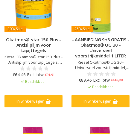
30%
Sale
25%
Sale
Okatmos® star 150 Plus -
- AANBIEDING 9+3 GRATIS -
Antisliplijm voor
Okatmos® UG 30 -
tapijttegels
Universeel
voorstrijkmiddel 1 LITER
Kiesel Okatmos® star 150 Plus -
Antisliplijm voor tapijttegels,
Kiesel Okatmos® UG 30 -
Eenvoudige verwerking,
Universeel voorstrijkmiddel,
Onbegrensde plaatsingstijd,
Snel drogend, Tot 1:1
€64,46 Excl. btw
€91,91
Oplosmiddelvrij, Speciaal voor
verdunbaar, Voor zuigende en
€89,46 Excl. btw
€119,28
Beschikbaar
vrij liggende vloerbedekking,
niet-zuigende ondergronden,
Beschikbaar
Antislip
Voor binnen, buiten en vochtige
ondergronden, Oplosmiddelvrij
en heel emissiearm
In winkelwagen
In winkelwagen