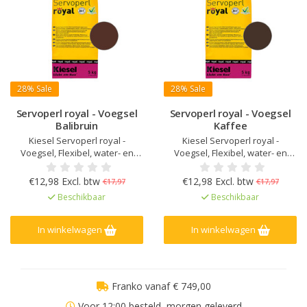
28%
Sale
28%
Sale
Servoperl royal - Voegsel
Servoperl royal - Voegsel
Balibruin
Kaffee
Kiesel Servoperl royal -
Kiesel Servoperl royal -
Voegsel, Flexibel, water- en
Voegsel, Flexibel, water- en
vuilafstotend, Voor 1 - 10 mm
vuilafstotend, Voor 1 - 10 mm
voegbreedte, Voor wand en
voegbreedte, Voor wand en
€12,98 Excl. btw
€12,98 Excl. btw
€17,97
€17,97
vloer, binnen, buiten en in natte
vloer, binnen, buiten en in natte
Beschikbaar
Beschikbaar
ruimtes, Verhoogde weerstand
ruimtes, Verhoogde weerstand
tegen zuren en alkaliën, Sterk
tegen zuren en alkaliën, Sterk
mechanisch belastbaar en
mechanisch belastbaar en
In winkelwagen
In winkelwagen
slijtvast
slijtvast
Franko vanaf € 749,00
Voor 12:00 besteld, morgen geleverd