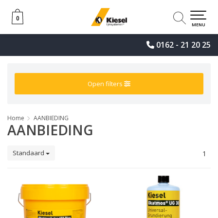
0
0
MENU
0162 - 21 20 25
Open filters
Home
AANBIEDING
AANBIEDING
Standaard
1