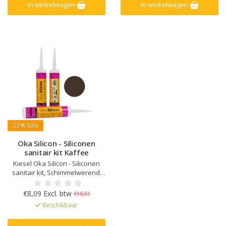
In winkelwagen
In winkelwagen
23%
Sale
Oka Silicon - Siliconen
sanitair kit Kaffee
Kiesel Oka Silicon - Siliconen
sanitair kit, Schimmelwerend,
Verouderings- en UV bestendig,
Elastisch na uitharding, Kleur
€8,09 Excl. btw
€10,51
afgestemd op Kiesel Servoperl
Beschikbaar
Royal, Zeer lage emissie
EC1Plus gelicentieerd