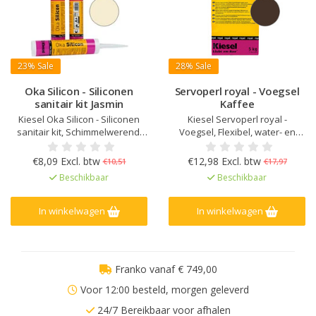
23%
Sale
28%
Sale
Oka Silicon - Siliconen
Servoperl royal - Voegsel
sanitair kit Jasmin
Kaffee
Kiesel Oka Silicon - Siliconen
Kiesel Servoperl royal -
sanitair kit, Schimmelwerend,
Voegsel, Flexibel, water- en
Verouderings- en UV bestendig,
vuilafstotend, Voor 1 - 10 mm
Elastisch na uitharding, Kleur
voegbreedte, Voor wand en
€8,09 Excl. btw
€12,98 Excl. btw
€10,51
€17,97
afgestemd op Kiesel Servoperl
vloer, binnen, buiten en in natte
Beschikbaar
Beschikbaar
Royal, Zeer lage emissie
ruimtes, Verhoogde weerstand
EC1Plus gelicentieerd
tegen zuren en alkaliën, Sterk
mechanisch belastbaar en
In winkelwagen
In winkelwagen
slijtvast
Franko vanaf € 749,00
Voor 12:00 besteld, morgen geleverd
24/7 Bereikbaar voor afhalen