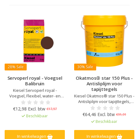
28%
Sale
30%
Sale
Servoperl royal - Voegsel
Okatmos® star 150 Plus -
Balibruin
Antisliplijm voor
tapijttegels
Kiesel Servoperl royal -
Voegsel, Flexibel, water- en
Kiesel Okatmos® star 150 Plus -
vuilafstotend, Voor 1 - 10 mm
Antisliplijm voor tapijttegels,
voegbreedte, Voor wand en
Eenvoudige verwerking,
€12,98 Excl. btw
€17,97
vloer, binnen, buiten en in natte
Onbegrensde plaatsingstijd,
€64,46 Excl. btw
€91,91
Beschikbaar
ruimtes, Verhoogde weerstand
Oplosmiddelvrij, Speciaal voor
Beschikbaar
tegen zuren en alkaliën, Sterk
vrij liggende vloerbedekking,
mechanisch belastbaar en
Antislip
slijtvast
In winkelwagen
In winkelwagen