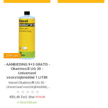
25%
Sale
- AANBIEDING 9+3 GRATIS -
Okatmos® UG 30 -
Universeel
voorstrijkmiddel 1 LITER
Kiesel Okatmos® UG 30 -
Universeel voorstrijkmiddel,
Snel drogend, Tot 1:1
verdunbaar, Voor zuigende en
€89,46 Excl. btw
€119,28
niet-zuigende ondergronden,
Beschikbaar
Voor binnen, buiten en vochtige