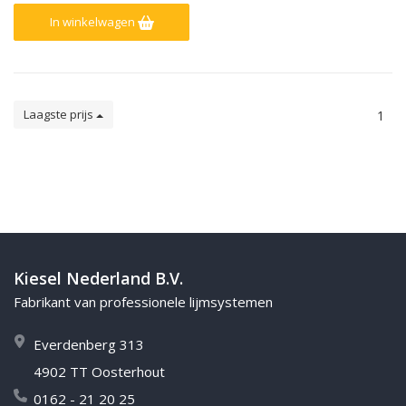
ondergronden, Oplosmiddelvrij
en heel emissiearm
In winkelwagen
Laagste prijs
1
Kiesel Nederland B.V.
Fabrikant van professionele lijmsystemen
Everdenberg 313
4902 TT Oosterhout
0162 - 21 20 25