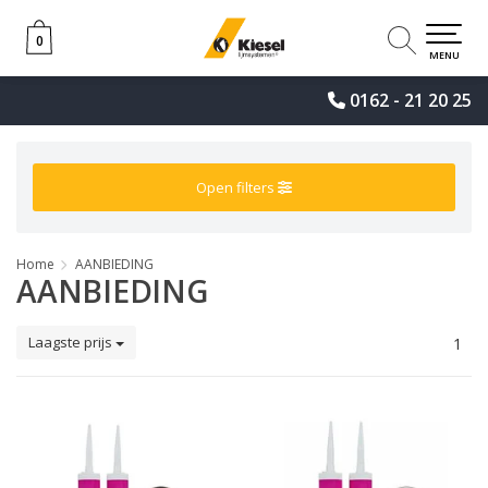
0
0
MENU
0162 - 21 20 25
Open filters
Home
AANBIEDING
AANBIEDING
Laagste prijs
1