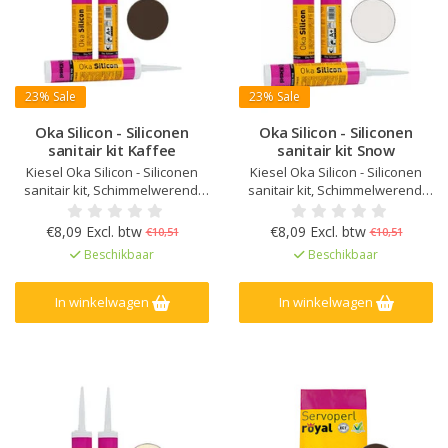
23%
Sale
23%
Sale
Oka Silicon - Siliconen
Oka Silicon - Siliconen
sanitair kit Kaffee
sanitair kit Snow
Kiesel Oka Silicon - Siliconen
Kiesel Oka Silicon - Siliconen
sanitair kit, Schimmelwerend,
sanitair kit, Schimmelwerend,
Verouderings- en UV bestendig,
Verouderings- en UV bestendig,
Elastisch na uitharding, Kleur
Elastisch na uitharding, Kleur
€8,09 Excl. btw
€8,09 Excl. btw
€10,51
€10,51
afgestemd op Kiesel Servoperl
afgestemd op Kiesel Servoperl
Beschikbaar
Beschikbaar
Royal, Zeer lage emissie
Royal, Zeer lage emissie
EC1Plus gelicentieerd
EC1Plus gelicentieerd
In winkelwagen
In winkelwagen