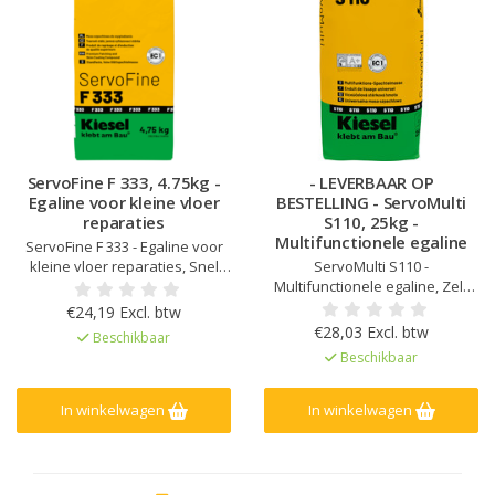
ServoFine F 333, 4.75kg -
- LEVERBAAR OP
Egaline voor kleine vloer
BESTELLING - ServoMulti
reparaties
S110, 25kg -
Multifunctionele egaline
ServoFine F 333 - Egaline voor
kleine vloer reparaties, Snel
ServoMulti S110 -
hardend, Geen
Multifunctionele egaline, Zelf
voorbehandeling nodig, Zeer
vloeiende eigenschappen, 1 -
€24,19 Excl. btw
glad oppervlak
10 mm laagdikte (met
€28,03 Excl. btw
Beschikbaar
toevoeging van kwartszand
Beschikbaar
20mm) Voor gebruik binnen
In winkelwagen
In winkelwagen