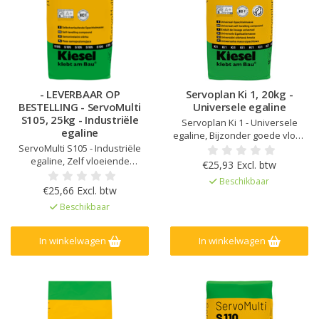
- LEVERBAAR OP
Servoplan Ki 1, 20kg -
BESTELLING - ServoMulti
Universele egaline
S105, 25kg - Industriële
Servoplan Ki 1 - Universele
egaline
egaline, Bijzonder goede vloei-
ServoMulti S105 - Industriële
eigenschappen en
egaline, Zelf vloeiende
spanningsarm, Verpompbaar,
€25,93 Excl. btw
eigenschappen, 1-5 mm
Voor laagdiktes van 1 - 20 mm,
Beschikbaar
laagdikte, Voor binnen gebruik,
Hoog rendement, Zeer gladde
€25,66 Excl. btw
Verpompbaar
ondergrond, daardoor een
Beschikbaar
reducering van lijm, Geschikt
voor parket
In winkelwagen
In winkelwagen