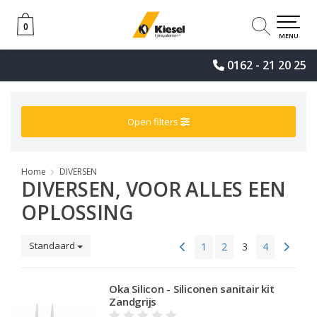
0
0
MENU
0162 - 21 20 25
Open filters
Home
DIVERSEN
DIVERSEN, VOOR ALLES EEN
OPLOSSING
Standaard
1
2
3
4
Oka Silicon - Siliconen sanitair kit
Zandgrijs