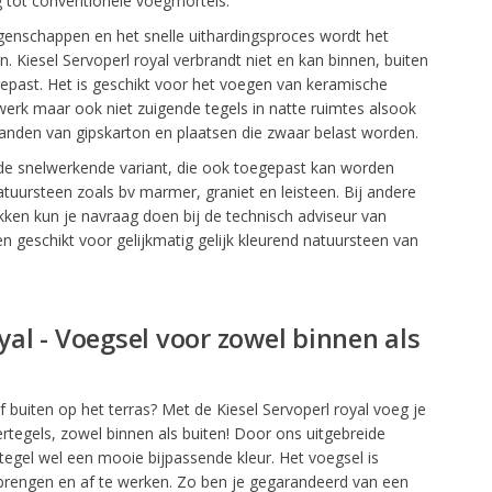
ng tot conventionele voegmortels.
genschappen en het snelle uithardingsproces wordt het
 Kiesel Servoperl royal verbrandt niet en kan binnen, buiten
epast. Het is geschikt voor het voegen van keramische
erk maar ook niet zuigende tegels in natte ruimtes alsook
nden van gipskarton en plaatsen die zwaar belast worden.
s de snelwerkende variant, die ook toegepast kan worden
atuursteen zoals bv marmer, graniet en leisteen. Bij andere
ken kun je navraag doen bij de technisch adviseur van
een geschikt voor gelijkmatig gelijk kleurend natuursteen van
yal - Voegsel voor zowel binnen als
 buiten op het terras? Met de Kiesel Servoperl royal voeg je
rtegels, zowel binnen als buiten! Door ons uitgebreide
 tegel wel een mooie bijpassende kleur. Het voegsel is
 brengen en af te werken. Zo ben je gegarandeerd van een