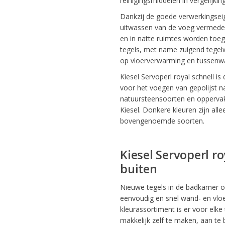
reinigingsmiddelen in vergelijki
Dankzij de goede verwerkingsei
uitwassen van de voeg vermeden.
en in natte ruimtes worden toeg
tegels, met name zuigend tegelw
op vloerverwarming en tussenwa
Kiesel Servoperl royal schnell i
voor het voegen van gepolijst n
natuursteensoorten en oppervak
Kiesel. Donkere kleuren zijn all
bovengenoemde soorten.
Kiesel Servoperl ro
buiten
Nieuwe tegels in de badkamer of
eenvoudig en snel wand- en vloe
kleurassortiment is er voor elke
makkelijk zelf te maken, aan te