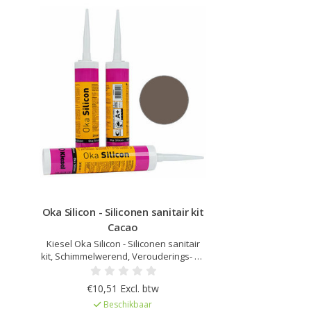
Oka Silicon - Siliconen sanitair kit
Cacao
Kiesel Oka Silicon - Siliconen sanitair
kit, Schimmelwerend, Verouderings- en
UV bestendig, Elastisch na uitharding,
Kleur afgestemd op Kiesel Servoperl
€10,51 Excl. btw
Royal, Zeer lage emissie EC1Plus
Beschikbaar
gelicentieerd