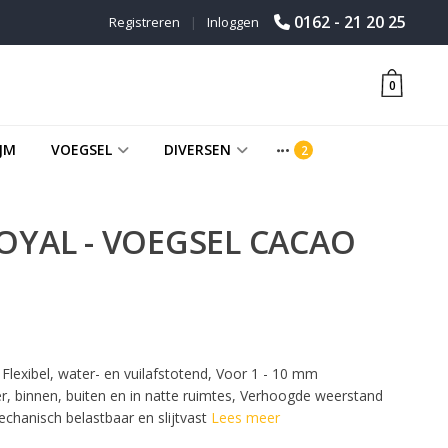
0162 - 21 20 25
Registreren
|
Inloggen
0
JM
VOEGSEL
DIVERSEN
OYAL - VOEGSEL CACAO
, Flexibel, water- en vuilafstotend, Voor 1 - 10 mm
, binnen, buiten en in natte ruimtes, Verhoogde weerstand
echanisch belastbaar en slijtvast
Lees meer