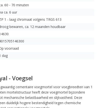
ca. 60 - 70 minuten
na ca. 6 uur
ZP 1 - laag chromaat volgens TRGS 613
droog bewaren, ca. 12 maanden houdbaar
14630
4015705146300
Op voorraad
1 dag
yal - Voegsel
hoogwaardig cementaire voegmortel voor voegbreedten van 1
oten mortelstructuur heeft deze voegmortel bijzondere
t mechanische belastbaarheid en slijtvastheid. Deze
een duidelijk hogere bestendigheid tegen chemische