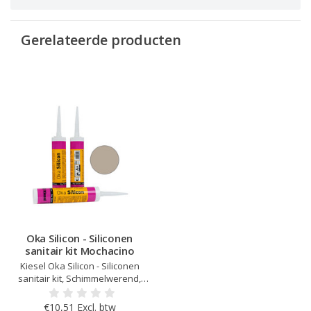
Gerelateerde producten
Oka Silicon - Siliconen
sanitair kit Mochacino
Kiesel Oka Silicon - Siliconen
sanitair kit, Schimmelwerend,
Verouderings- en UV bestendig,
Elastisch na uitharding, Kleur
€10,51 Excl. btw