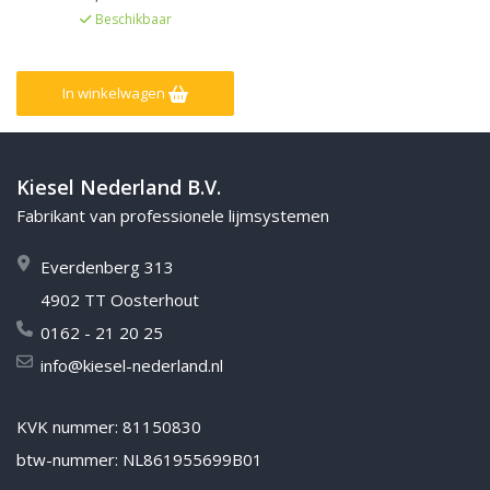
afgestemd op Kiesel Servoperl
Beschikbaar
Royal, Zeer lage emissie EC1Plus
gelicentieerd
In winkelwagen
Kiesel Nederland B.V.
Fabrikant van professionele lijmsystemen
Everdenberg 313
4902 TT Oosterhout
0162 - 21 20 25
info@kiesel-nederland.nl
KVK nummer: 81150830
btw-nummer: NL861955699B01