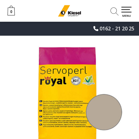
0
0
MENU
0162 - 21 20 25