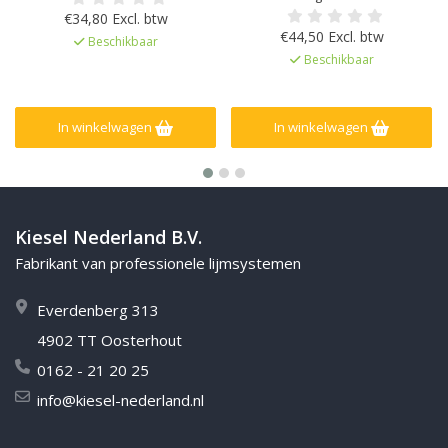
en Hoge scheuroverbrugging,
Hechtende dichtlaag onder
€34,80 Excl. btw
Sneldrogend, Geschikt voor
tegelwerk, Zeer flexibel en Hoge
€44,50 Excl. btw
Beschikbaar
wanden voor de vochtklasse A
scheuroverbrugging,
Beschikbaar
en A0, voor vloeren A0
Sneldrogend, Geschikt voor
wanden voor de vochtklasse A
en A0, voor vloeren A0
In winkelwagen
In winkelwagen
Kiesel Nederland B.V.
Fabrikant van professionele lijmsystemen
Everdenberg 313
4902 TT Oosterhout
0162 - 21 20 25
info@kiesel-nederland.nl