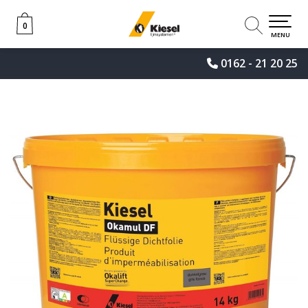
0
0
MENU
0162 - 21 20 25