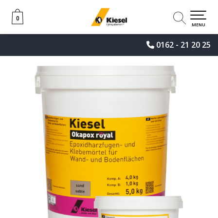
0
0
MENU
0162 - 21 20 25