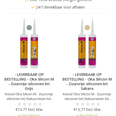
24/7 Bereikbaar voor afhalen
- LEVERBAAR OP
- LEVERBAAR OP
BESTELLING - Oka Silicon M
BESTELLING - Oka Silicon M
- Zuurvrije siliconen kit
- Zuurvrije siliconen kit
Grijs
Sahara
Kiesel Oka Silicon M - Zuurvrije
Kiesel Oka Silicon M - Zuurvrije
siliconen kit, Natuursteen kit,
siliconen kit, Natuursteen kit,
Kleur afgestemd op Kiesel
Kleur afgestemd op Kiesel
Servoperl Royal, Geen
Servoperl Royal, Geen
€13,77 Excl. btw
€13,77 Excl. btw
randvervuiling of vlekken op
randvervuiling of vlekken op
Beschikbaar
Beschikbaar