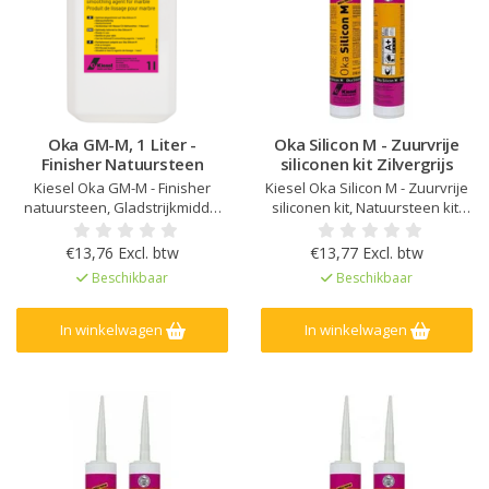
Oka GM-M, 1 Liter -
Oka Silicon M - Zuurvrije
Finisher Natuursteen
siliconen kit Zilvergrijs
Kiesel Oka GM-M - Finisher
Kiesel Oka Silicon M - Zuurvrije
natuursteen, Gladstrijkmiddel
siliconen kit, Natuursteen kit,
voor Oka Silicon M, Waterige
Kleur afgestemd op Kiesel
oplossing van oppervlakte-
Servoperl Royal, Geen
€13,76 Excl. btw
€13,77 Excl. btw
actieve stoffen, Speciaal
randvervuiling of vlekken op
Beschikbaar
Beschikbaar
ontworpen voor gevoelig
natuursteen, Zeer lage emissie
marmer & natuursteen, Voor
EC1Plus gelicentieerd
schone gewrichtsoppervlakken,
In winkelwagen
In winkelwagen
Gebruiksklaar gladmakend
middel