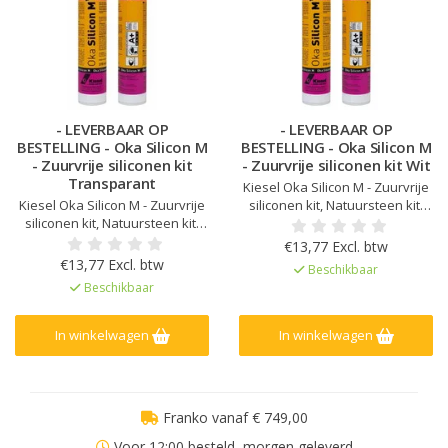
- LEVERBAAR OP
- LEVERBAAR OP
BESTELLING - Oka Silicon M
BESTELLING - Oka Silicon M
- Zuurvrije siliconen kit
- Zuurvrije siliconen kit Wit
Transparant
Kiesel Oka Silicon M - Zuurvrije
Kiesel Oka Silicon M - Zuurvrije
siliconen kit, Natuursteen kit,
siliconen kit, Natuursteen kit,
Kleur afgestemd op Kiesel
Kleur afgestemd op Kiesel
Servoperl Royal, Geen
€13,77 Excl. btw
Servoperl Royal, Geen
randvervuiling of vlekken op
€13,77 Excl. btw
Beschikbaar
randvervuiling of vlekken op
natuursteen, Zeer lage emissie
Beschikbaar
natuursteen, Zeer lage emissie
EC1Plus gelicentieerd
EC1Plus gelicentieerd
In winkelwagen
In winkelwagen
Franko vanaf € 749,00
Voor 12:00 besteld, morgen geleverd