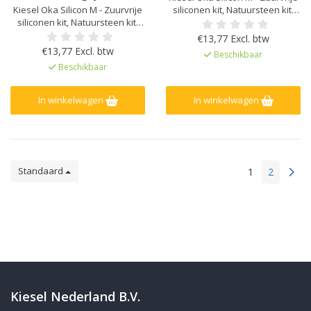
Kiesel Oka Silicon M - Zuurvrije
siliconen kit, Natuursteen kit,
siliconen kit, Natuursteen kit,
Kleur afgestemd op Kiesel
Kleur afgestemd op Kiesel
Servoperl Royal, Geen
€13,77 Excl. btw
Servoperl Royal, Geen
randvervuiling of vlekken op
€13,77 Excl. btw
Beschikbaar
randvervuiling of vlekken op
natuursteen, Zeer lage emissie
Beschikbaar
natuursteen, Zeer lage emissie
EC1Plus gelicentieerd
EC1Plus gelicentieerd
In winkelwagen
In winkelwagen
Standaard
1
2
Kiesel Nederland B.V.