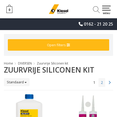
0
0
MENU
0162 - 21 20 25
Open filters
Home
DIVERSEN
Zuurvrije Siliconen kit
ZUURVRIJE SILICONEN KIT
Standaard
1
2