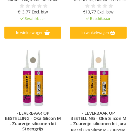
Kleur afgestemd op Kiesel
Kleur afgestemd op Kiesel
Servoperl Royal, Geen
Servoperl Royal, Geen
€13,77 Excl. btw
€13,77 Excl. btw
randvervuiling of vlekken op
randvervuiling of vlekken op
Beschikbaar
Beschikbaar
natuursteen, Zeer lage emissie
natuursteen, Zeer lage emissie
EC1Plus gelicentieerd
EC1Plus gelicentieerd
In winkelwagen
In winkelwagen
- LEVERBAAR OP
- LEVERBAAR OP
BESTELLING - Oka Silicon M
BESTELLING - Oka Silicon M
- Zuurvrije siliconen kit
- Zuurvrije siliconen kit Jura
Steengrijs
Kiesel Oka Silicon M - Zuurvrije