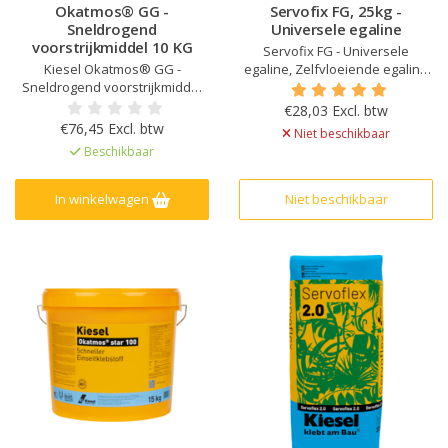
Okatmos® GG -
Servofix FG, 25kg -
Sneldrogend
Universele egaline
voorstrijkmiddel 10 KG
Servofix FG - Universele
Kiesel Okatmos® GG -
egaline, Zelfvloeiende egaline
Sneldrogend voorstrijkmiddel
op cementbasis voor laagdiktes
10 KG, Voor binnen- en
tot 10 mm, Verpomp baar
€28,03 Excl. btw
buitengebruik, Zeer korte
€76,45 Excl. btw
Niet beschikbaar
droogtijd, Tot 1:2 verdunnen bij
Beschikbaar
leggen keramische tegels op
cementondergronden,
Hygiënisch, Voor zuigende
In winkelwagen
Niet beschikbaar
oppervlakken, Hoge
hechtsterkte, Oplosmiddelvrij