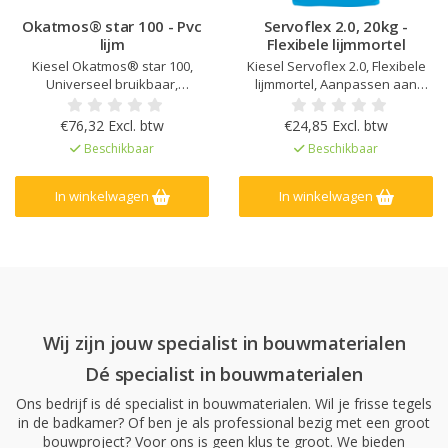
Okatmos® star 100 - Pvc
Servoflex 2.0, 20kg -
lijm
Flexibele lijmmortel
Kiesel Okatmos® star 100,
Kiesel Servoflex 2.0, Flexibele
Universeel bruikbaar,
lijmmortel, Aanpassen aan
Eenvoudig uitstrijkbaar, Korte
persoonlijke voorkeuren,
droogtijd, Geurloos en Geschikt
Laagdikte tot 15 mm, Voor fijn
€76,32 Excl. btw
€24,85 Excl. btw
met vloerverwarming
steengoed tot 120 x 120 cm,
Beschikbaar
Beschikbaar
Veilige en snelle uitharding,
zelfs onder XL-tegels, Laag
verbruik, Binnen en buiten, op
In winkelwagen
In winkelwagen
muren en vloeren
Wij zijn jouw specialist in bouwmaterialen
Dé specialist in bouwmaterialen
Ons bedrijf is dé specialist in bouwmaterialen. Wil je frisse tegels
in de badkamer? Of ben je als professional bezig met een groot
bouwproject? Voor ons is geen klus te groot. We bieden