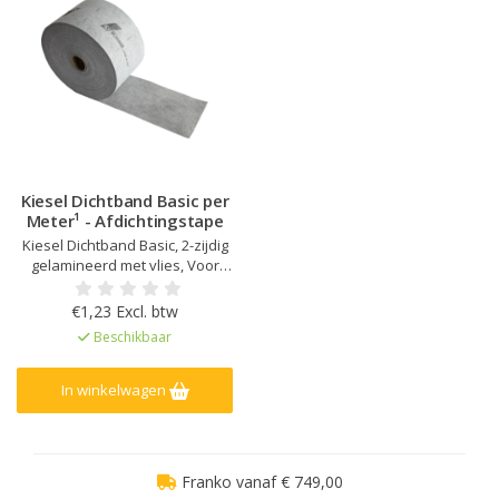
Kiesel Dichtband Basic per
Meter¹ - Afdichtingstape
Kiesel Dichtband Basic, 2-zijdig
gelamineerd met vlies, Voor
natte en vochtige ruimtes en
buiten, Ter versterking van
€1,23 Excl. btw
inwendige hoeken en
Beschikbaar
overgangsnaden
In winkelwagen
Franko vanaf € 749,00