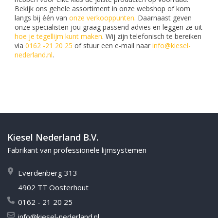
Bekijk ons gehele assortiment in onze webshop of kom
langs bij één van
onze verkooppunten
. Daarnaast geven
onze specialisten jou graag passend advies en leggen ze uit
hoe je tegellijm kunt maken
. Wij zijn telefonisch te bereiken
via
0162 -21 20 25
of stuur een e-mail naar
info@kiesel-
nederland.nl
.
Kiesel Nederland B.V.
Fabrikant van professionele lijmsystemen
Everdenberg 313
4902 TT Oosterhout
0162 - 21 20 25
info@kiesel-nederland.nl