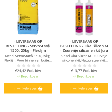
- LEVERBAAR OP
- LEVERBAAR OP
BESTELLING - ServoStar®
BESTELLING - Oka Silicon M
1500, 25kg - Flexlijm
- Zuurvrije siliconen kit Jura
Kiesel ServoStar® 1500, 25kg -
Kiesel Oka Silicon M - Zuurvrije
Flexlijm, Voor binnen en buiten,
siliconen kit, Natuursteen kit,
Porseleinen steengoed voor
Kleur afgestemd op Kiesel
binnen, Hoog rendement,
Servoperl Royal, Geen
€24,42 Excl. btw
€13,77 Excl. btw
Lange ‘open tijd’, Goede
randvervuiling of vlekken op
Beschikbaar
Beschikbaar
stabiliteit, Zeer lage uitstoot
natuursteen, Zeer lage emissie
EC1Plus gelicentieerd
In winkelwagen
In winkelwagen