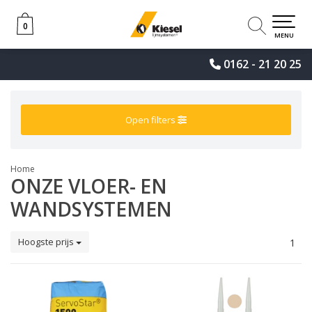
0
0
MENU
0162 - 21 20 25
Open filters
Home
ONZE VLOER- EN
WANDSYSTEMEN
Hoogste prijs
1