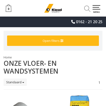
0
0
MENU
0162 - 21 20 25
Open filters
Home
ONZE VLOER- EN
WANDSYSTEMEN
Standaard
1