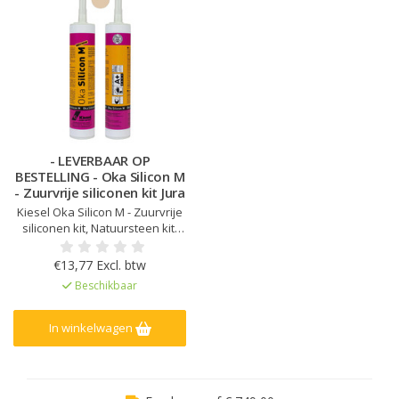
- LEVERBAAR OP
BESTELLING - Oka Silicon M
- Zuurvrije siliconen kit Jura
Kiesel Oka Silicon M - Zuurvrije
siliconen kit, Natuursteen kit,
Kleur afgestemd op Kiesel
Servoperl Royal, Geen
€13,77 Excl. btw
randvervuiling of vlekken op
Beschikbaar
natuursteen, Zeer lage emissie
EC1Plus gelicentieerd
In winkelwagen