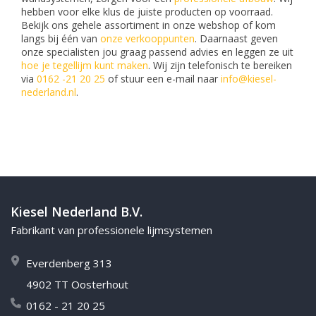
hebben voor elke klus de juiste producten op voorraad.
Bekijk ons gehele assortiment in onze webshop of kom
langs bij één van
onze verkooppunten
. Daarnaast geven
onze specialisten jou graag passend advies en leggen ze uit
hoe je tegellijm kunt maken
. Wij zijn telefonisch te bereiken
via
0162 -21 20 25
of stuur een e-mail naar
info@kiesel-
nederland.nl
.
Kiesel Nederland B.V.
Fabrikant van professionele lijmsystemen
Everdenberg 313
4902 TT Oosterhout
0162 - 21 20 25