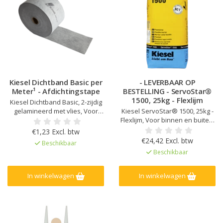
Kiesel Dichtband Basic per
- LEVERBAAR OP
Meter¹ - Afdichtingstape
BESTELLING - ServoStar®
1500, 25kg - Flexlijm
Kiesel Dichtband Basic, 2-zijdig
gelamineerd met vlies, Voor
Kiesel ServoStar® 1500, 25kg -
natte en vochtige ruimtes en
Flexlijm, Voor binnen en buiten,
buiten, Ter versterking van
Porseleinen steengoed voor
€1,23 Excl. btw
inwendige hoeken en
binnen, Hoog rendement,
€24,42 Excl. btw
Beschikbaar
overgangsnaden
Lange ‘open tijd’, Goede
Beschikbaar
stabiliteit, Zeer lage uitstoot
In winkelwagen
In winkelwagen