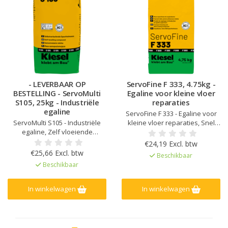
- LEVERBAAR OP
ServoFine F 333, 4.75kg -
BESTELLING - ServoMulti
Egaline voor kleine vloer
S105, 25kg - Industriële
reparaties
egaline
ServoFine F 333 - Egaline voor
ServoMulti S105 - Industriële
kleine vloer reparaties, Snel
egaline, Zelf vloeiende
hardend, Geen
eigenschappen, 1-5 mm
voorbehandeling nodig, Zeer
€24,19 Excl. btw
laagdikte, Voor binnen gebruik,
glad oppervlak
€25,66 Excl. btw
Beschikbaar
Verpompbaar
Beschikbaar
In winkelwagen
In winkelwagen