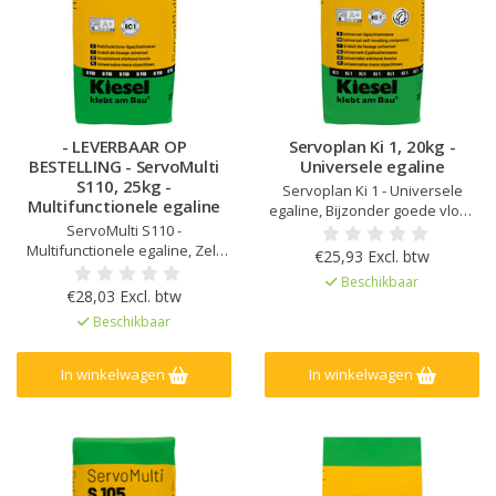
- LEVERBAAR OP
Servoplan Ki 1, 20kg -
BESTELLING - ServoMulti
Universele egaline
S110, 25kg -
Servoplan Ki 1 - Universele
Multifunctionele egaline
egaline, Bijzonder goede vloei-
ServoMulti S110 -
eigenschappen en
Multifunctionele egaline, Zelf
spanningsarm, Verpompbaar,
€25,93 Excl. btw
vloeiende eigenschappen, 1 -
Voor laagdiktes van 1 - 20 mm,
Beschikbaar
10 mm laagdikte (met
Hoog rendement, Zeer gladde
€28,03 Excl. btw
toevoeging van kwartszand
ondergrond, daardoor een
Beschikbaar
20mm) Voor gebruik binnen
reducering van lijm, Geschikt
voor parket
In winkelwagen
In winkelwagen