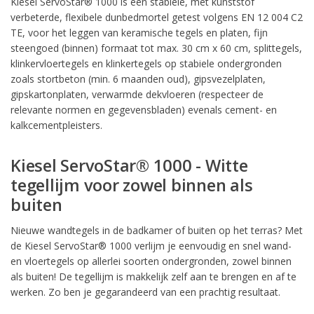
Kiesel ServoStar® 1000 is een stabiele, met kunststof
verbeterde, flexibele dunbedmortel getest volgens EN 12 004 C2
TE, voor het leggen van keramische tegels en platen, fijn
steengoed (binnen) formaat tot max. 30 cm x 60 cm, splittegels,
klinkervloertegels en klinkertegels op stabiele ondergronden
zoals stortbeton (min. 6 maanden oud), gipsvezelplaten,
gipskartonplaten, verwarmde dekvloeren (respecteer de
relevante normen en gegevensbladen) evenals cement- en
kalkcementpleisters.
Kiesel ServoStar® 1000 - Witte
tegellijm voor zowel binnen als
buiten
Nieuwe wandtegels in de badkamer of buiten op het terras? Met
de Kiesel ServoStar® 1000 verlijm je eenvoudig en snel wand-
en vloertegels op allerlei soorten ondergronden, zowel binnen
als buiten! De tegellijm is makkelijk zelf aan te brengen en af te
werken. Zo ben je gegarandeerd van een prachtig resultaat.