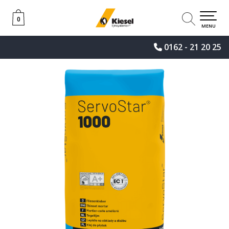
0
0
MENU
0162 - 21 20 25