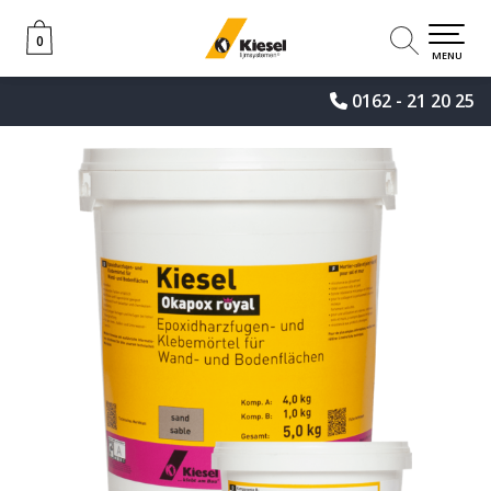
0
0
MENU
0162 - 21 20 25