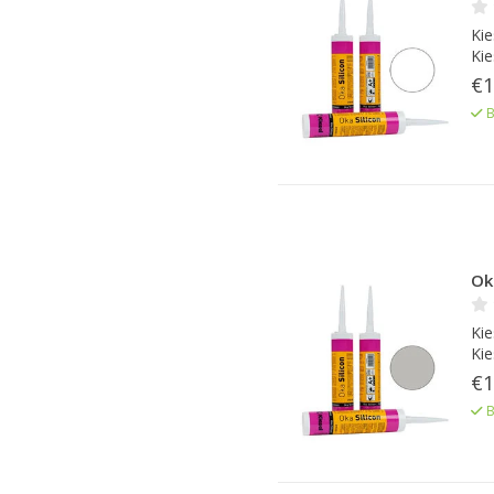
Kie
Kie
€1
B
Oka
Kie
Kie
€1
B