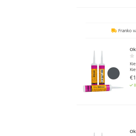
Franko v
Oka
Kie
Kie
€1
B
Oka