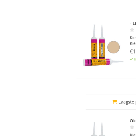
- 
Kie
Kie
€1
B
Laagste p
Oka
Kie