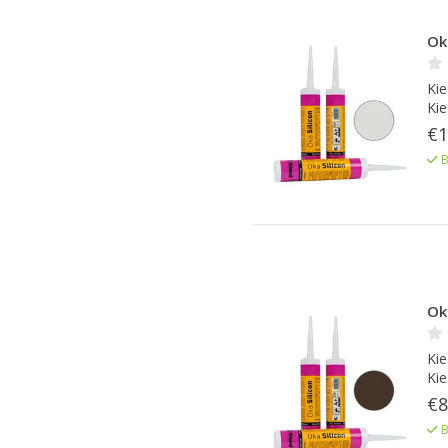
Oka
Kie
Kie
€1
B
Oka
Kie
Kie
€8
B