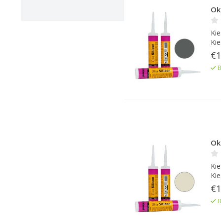
Oka
Kie
Kie
€1
B
Oka
Kie
Kie
€1
B