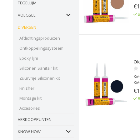
TEGELLIJM
€1
B
VOEGSEL
DIVERSEN
Afdichtingsproducten
Ontkoppelingssysteem
Epoxy lijm
Oka
Siliconen Sanitair kit
Kie
Zuurvrije Siliconen kit
Kie
Finisher
€1
Montage kit
B
Accesoires
VERKOOPPUNTEN
KNOW HOW