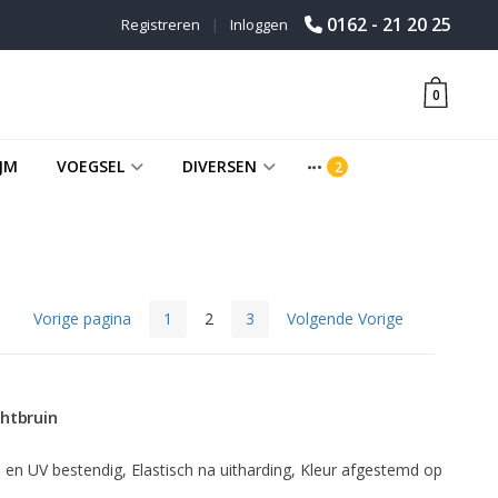
0162 - 21 20 25
Registreren
|
Inloggen
0
JM
VOEGSEL
DIVERSEN
Vorige pagina
1
2
3
Volgende Vorige
chtbruin
- en UV bestendig, Elastisch na uitharding, Kleur afgestemd op