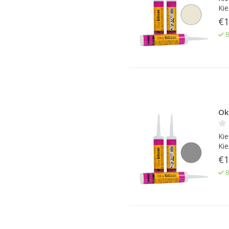
Kie
€1
B
Oka
Kie
Kie
€1
B