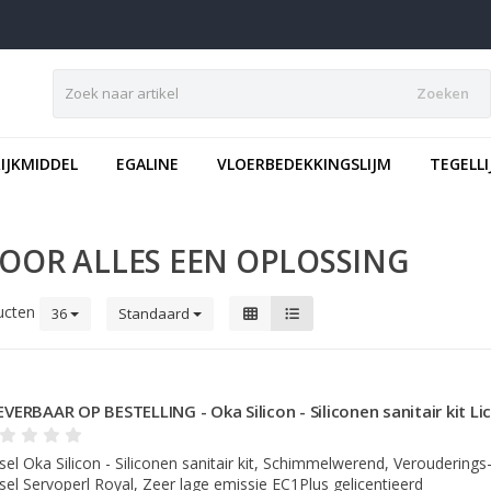
Zoeken
IJKMIDDEL
EGALINE
VLOERBEDEKKINGSLIJM
TEGELLI
VOOR ALLES EEN OPLOSSING
ucten
36
Standaard
EVERBAAR OP BESTELLING - Oka Silicon - Siliconen sanitair kit Li
sel Oka Silicon - Siliconen sanitair kit, Schimmelwerend, Verouderings
sel Servoperl Royal, Zeer lage emissie EC1Plus gelicentieerd