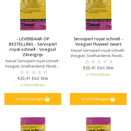
- LEVERBAAR OP
Servoperl royal schnell -
BESTELLING - Servoperl
Voegsel Fluweel zwart
royal schnell - Voegsel
Kiesel Servoperl royal schnell -
Zilvergrijs
Voegsel, Snelhardend, Flexibel,
Kiesel Servoperl royal schnell -
water- en vuilafstotend, Voor 1-
Voegsel, Snelhardend, Flexibel,
10 mm voegbreedte, Voor
€20,41 Excl. btw
water- en vuilafstotend, Voor 1-
wand&vloer, binnen, buiten en
Beschikbaar
10 mm voegbreedte, Voor
in natte ruimtes, Verhoogde
€20,41 Excl. btw
wand&vloer, binnen, buiten en
weerstand tegen zuren en
Beschikbaar
in natte ruimtes, Verhoogde
alkaliën, Sterk mechanisch
weerstand tegen zuren en
belastbaar en slijtvast
alkaliën, Sterk mechanisch
In winkelwagen
In winkelwagen
belastbaar en slijtvast