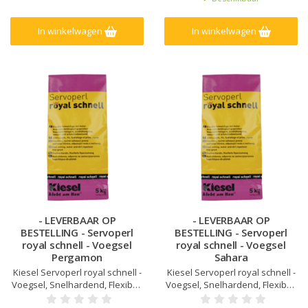
weerstand tegen zuren en
in natte ruimtes, Verhoogde
alkaliën, Sterk mechanisch
weerstand tegen zuren en
belastbaar en slijtvast
alkaliën, Sterk mechanisch
In winkelwagen
In winkelwagen
belastbaar en slijtvast
- LEVERBAAR OP
- LEVERBAAR OP
BESTELLING - Servoperl
BESTELLING - Servoperl
royal schnell - Voegsel
royal schnell - Voegsel
Pergamon
Sahara
Kiesel Servoperl royal schnell -
Kiesel Servoperl royal schnell -
Voegsel, Snelhardend, Flexibel,
Voegsel, Snelhardend, Flexibel,
water- en vuilafstotend, Voor 1-
water- en vuilafstotend, Voor 1-