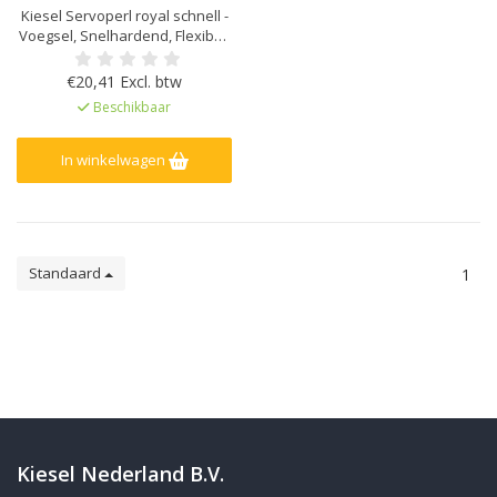
Kiesel Servoperl royal schnell -
Voegsel, Snelhardend, Flexibel,
water- en vuilafstotend, Voor 1-
10 mm voegbreedte, Voor
€20,41 Excl. btw
wand&vloer, binnen, buiten en
Beschikbaar
in natte ruimtes, Verhoogde
weerstand tegen zuren en
alkaliën, Sterk mechanisch
In winkelwagen
belastbaar en slijtvast
Standaard
1
Kiesel Nederland B.V.