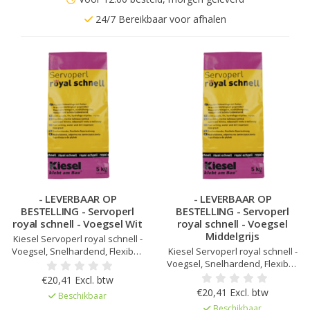
24/7 Bereikbaar voor afhalen
- LEVERBAAR OP
- LEVERBAAR OP
BESTELLING - Servoperl
BESTELLING - Servoperl
royal schnell - Voegsel Wit
royal schnell - Voegsel
Middelgrijs
Kiesel Servoperl royal schnell -
Voegsel, Snelhardend, Flexibel,
Kiesel Servoperl royal schnell -
water- en vuilafstotend, Voor 1-
Voegsel, Snelhardend, Flexibel,
10 mm voegbreedte, Voor
water- en vuilafstotend, Voor 1-
€20,41 Excl. btw
wand&vloer, binnen, buiten en
10 mm voegbreedte, Voor
€20,41 Excl. btw
Beschikbaar
in natte ruimtes, Verhoogde
wand&vloer, binnen, buiten en
Beschikbaar