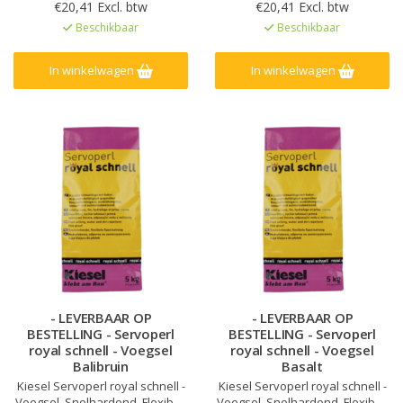
10 mm voegbreedte, Voor
10 mm voegbreedte, Voor
€20,41 Excl. btw
€20,41 Excl. btw
wand&vloer, binnen, buiten en
wand&vloer, binnen, buiten en
Beschikbaar
Beschikbaar
in natte ruimtes, Verhoogde
in natte ruimtes, Verhoogde
weerstand tegen zuren en
weerstand tegen zuren en
alkaliën, Sterk mechanisch
alkaliën, Sterk mechanisch
In winkelwagen
In winkelwagen
belastbaar en slijtvast
belastbaar en slijtvast
- LEVERBAAR OP
- LEVERBAAR OP
BESTELLING - Servoperl
BESTELLING - Servoperl
royal schnell - Voegsel
royal schnell - Voegsel
Balibruin
Basalt
Kiesel Servoperl royal schnell -
Kiesel Servoperl royal schnell -
Voegsel, Snelhardend, Flexibel,
Voegsel, Snelhardend, Flexibel,