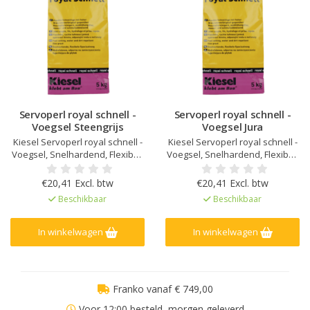
Servoperl royal schnell -
Servoperl royal schnell -
Voegsel Steengrijs
Voegsel Jura
Kiesel Servoperl royal schnell -
Kiesel Servoperl royal schnell -
Voegsel, Snelhardend, Flexibel,
Voegsel, Snelhardend, Flexibel,
water- en vuilafstotend, Voor 1-
water- en vuilafstotend, Voor 1-
10 mm voegbreedte, Voor
10 mm voegbreedte, Voor
€20,41 Excl. btw
€20,41 Excl. btw
wand&vloer, binnen, buiten en
wand&vloer, binnen, buiten en
Beschikbaar
Beschikbaar
in natte ruimtes, Verhoogde
in natte ruimtes, Verhoogde
weerstand tegen zuren en
weerstand tegen zuren en
alkaliën, Sterk mechanisch
alkaliën, Sterk mechanisch
In winkelwagen
In winkelwagen
belastbaar en slijtvast
belastbaar en slijtvast
Franko vanaf € 749,00
Voor 12:00 besteld, morgen geleverd