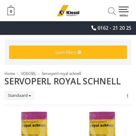
0
0
MENU
0162 - 21 20 25
Open filters
Home
VOEGSEL
Servoperl royal schnell
SERVOPERL ROYAL SCHNELL
Standaard
1