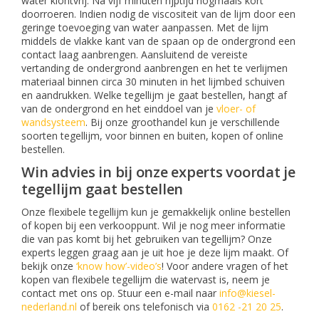
water klontvrij. Na vijf minuten rijptijd nogmaals kort
doorroeren. Indien nodig de viscositeit van de lijm door een
geringe toevoeging van water aanpassen. Met de lijm
middels de vlakke kant van de spaan op de ondergrond een
contact laag aanbrengen. Aansluitend de vereiste
vertanding de ondergrond aanbrengen en het te verlijmen
materiaal binnen circa 30 minuten in het lijmbed schuiven
en aandrukken. Welke tegellijm je gaat bestellen, hangt af
van de ondergrond en het einddoel van je
vloer- of
wandsysteem
. Bij onze groothandel kun je verschillende
soorten tegellijm, voor binnen en buiten, kopen of online
bestellen.
Win advies in bij onze experts voordat je
tegellijm gaat bestellen
Onze flexibele tegellijm kun je gemakkelijk online bestellen
of kopen bij een verkooppunt. Wil je nog meer informatie
die van pas komt bij het gebruiken van tegellijm? Onze
experts leggen graag aan je uit hoe je deze lijm maakt. Of
bekijk onze
‘know how’-video’s
! Voor andere vragen of het
kopen van flexibele tegellijm die watervast is, neem je
contact met ons op. Stuur een e-mail naar
info@kiesel-
nederland.nl
of bereik ons telefonisch via
0162 -21 20 25
.