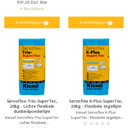
verwerking, Zeer hoge
Veilige en snelle uitharding,
€41,00 Excl. btw
stabiliteit en afschuifsterkte,
zelfs onder XL-tegels, Laag
Beschikbaar
Zeer flexibel, 30% lager in
verbruik, Binnen en buiten, op
verbruik dan conventionele
muren en vloeren
dunbedmortel
In winkelwagen
In winkelwagen
Servoflex-Trio-SuperTec,
Servoflex K-Plus SuperTec,
20kg - Lichte flexibele
20kg - Flexibele tegellijm
dunbedpoederlijm
Kiesel Servoflex K-Plus
Kiesel Servoflex-Trio-SuperTec
SuperTec - Flexibele tegellijm,
- Lichte flexibele
Snelle uitharding, Lange
dunbedpoederlijm, Laag
verwerkingstijd, Laagdikte tot 15