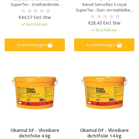
SuperTec - Snelhardende
Kiesel Servoflex 5 royal
flexibele tegellijm , Stofvrij, Voor
SuperTec - Dun- en middelbed
binnen en buiten, Laagdikte tot
tegellijm / tegellijm met hoge
€44,57 Excl. btw
15 mm, Laag verbruik, Variabele
beginsterkte, Stofarm, Hoog
€28,43 Excl. btw
Beschikbaar
waterfactor voor hoge stabiliteit
renedement, Geen uitslag,
Beschikbaar
en lijmconsistentie, Voor de
Veilig te gebruiken bij lagere
verlijming van niet-
temperaturen, Ook op
doorschijnende natu
verwarmde dekvloeren,
In winkelwagen
In winkelwagen
balkons, terrassen en gevels,
Lange verwer
Okamul DF - Vloeibare
Okamul DF - Vloeibare
dichtfolie 4 kg
dichtfolie 14 kg