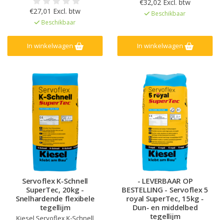
€32,02 Excl. btw
verbruik, Hoog rendement,
mm, Bijzonder flexibel, Voor
€27,01 Excl. btw
Beschikbaar
Voor groot formaat tegels, Voor
binnen, buiten en onder water,
Beschikbaar
binnen en buiten, Bijzonder
Meer dan twee keer de
flexibel, Zeer goed
stabiliteit dan vereist door de
standvermogen, Ook bij lage
norm, Optimale hechting b
In winkelwagen
In winkelwagen
temperaturen geschikt om te
verwerken
Servoflex K-Schnell
- LEVERBAAR OP
SuperTec, 20kg -
BESTELLING - Servoflex 5
Snelhardende flexibele
royal SuperTec, 15kg -
tegellijm
Dun- en middelbed
tegellijm
Kiesel Servoflex K-Schnell