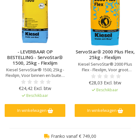
- LEVERBAAR OP
ServoStar® 2000 Plus Flex,
BESTELLING - ServoStar®
25kg - Flexlijm
1500, 25kg - Flexlijm
Kiesel ServoStar® 2000 Plus
Kiesel ServoStar® 1500, 25kg -
Flex - Flexlijm, Voor groot
Flexlijm, Voor binnen en buiten,
formaat tegels, Voor niet-
Porseleinen steengoed voor
zuigende tegels, Voor binnen
€28,03 Excl. btw
binnen, Hoog rendement,
en buiten, Hoog rendement,
€24,42 Excl. btw
Beschikbaar
Lange ‘open tijd’, Goede
Hoog standvermogen en
Beschikbaar
stabiliteit, Zeer lage uitstoot
eindsterkte, Lange 'open tijd' ,
Voor laagdiktes tot 10mm,
Geschikt voor vloerverwarming
In winkelwagen
In winkelwagen
Franko vanaf € 749,00