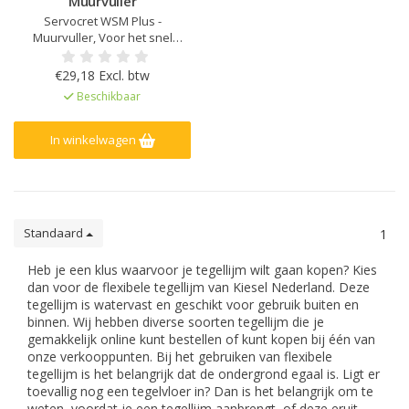
Muurvuller
Servocret WSM Plus -
Muurvuller, Voor het snel
egaliseren en vlak zetten wand
en plafond, Voor toepassing
€29,18 Excl. btw
binnen, Laag verbruik, hoog
Beschikbaar
rendement, Gemakkelijke
verwerking, Goede
nabewerking mogelijk, Voor het
In winkelwagen
uitvlakken van vloeren t.b.v.
verlijming keramis
Standaard
1
Heb je een klus waarvoor je tegellijm wilt gaan kopen? Kies
dan voor de flexibele tegellijm van Kiesel Nederland. Deze
tegellijm is watervast en geschikt voor gebruik buiten en
binnen. Wij hebben diverse soorten tegellijm die je
gemakkelijk online kunt bestellen of kunt kopen bij één van
onze verkooppunten. Bij het gebruiken van flexibele
tegellijm is het belangrijk dat de ondergrond egaal is. Ligt er
toevallig nog een tegelvloer in? Dan is het belangrijk om te
weten, voordat je een tegellijm aanbrengt, of deze eruit