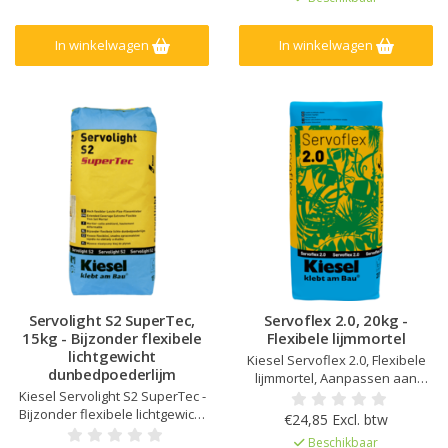
porcellanato, Voor het leggen
Bijzonder flexibel, Zeer goed
van glasmozaïek, Laagdikte tot
standvermogen, Ook bij lage
10 mm
temperaturen geschikt om te
In winkelwagen
In winkelwagen
verwerken
Servolight S2 SuperTec,
Servoflex 2.0, 20kg -
15kg - Bijzonder flexibele
Flexibele lijmmortel
lichtgewicht
Kiesel Servoflex 2.0, Flexibele
dunbedpoederlijm
lijmmortel, Aanpassen aan
Kiesel Servolight S2 SuperTec -
persoonlijke voorkeuren,
Bijzonder flexibele lichtgewicht
Laagdikte tot 15 mm, Voor fijn
€24,85 Excl. btw
dunbedpoederlijm , Eenvoudige
steengoed tot 120 x 120 cm,
Beschikbaar