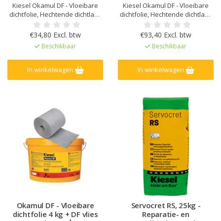
Kiesel Okamul DF - Vloeibare
Kiesel Okamul DF - Vloeibare
dichtfolie, Hechtende dichtlaag
dichtfolie, Hechtende dichtlaag
onder tegelwerk, Zeer flexibel
onder tegelwerk, Zeer flexibel
en Hoge scheuroverbrugging,
en Hoge scheuroverbrugging,
€34,80 Excl. btw
€93,40 Excl. btw
Sneldrogend, Geschikt voor
Sneldrogend, Geschikt voor
Beschikbaar
Beschikbaar
wanden voor de vochtklasse A
wanden voor de vochtklasse A
en A0, voor vloeren A0
en A0, voor vloeren A0
In winkelwagen
In winkelwagen
Okamul DF - Vloeibare
Servocret RS, 25kg -
dichtfolie 4 kg + DF vlies
Reparatie- en