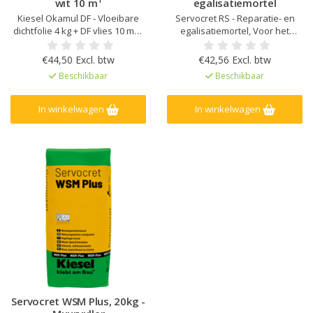
wit 10 m¹
egalisatiemortel
Kiesel Okamul DF - Vloeibare
Servocret RS - Reparatie- en
dichtfolie 4 kg + DF vlies 10 m1 ,
egalisatiemortel, Voor het
Hechtende dichtlaag onder
uitvlakken en afschot
tegelwerk, Zeer flexibel en
aanbrengen, binnen,
€44,50 Excl. btw
€42,56 Excl. btw
Hoge scheuroverbrugging,
buiten en onder water, Hoog
Beschikbaar
Beschikbaar
Sneldrogend, Geschikt voor
standvermogen, voor wand en
wanden voor de vochtklasse A
vloer, Voor het uitvlakken van
en A0, voor vloeren A0
oneffenheden tot 50 mm
In winkelwagen
In winkelwagen
laagdikte, Voor gebruik onder
keramisch tegelw
Servocret WSM Plus, 20kg -