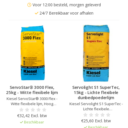
Voor 12:00 besteld, morgen geleverd
24/7 Bereikbaar voor afhalen
ServoStar® 3000 Flex,
Servolight S1 SuperTec,
25kg - Witte flexibele lijm
15kg - Lichte flexibele
dunbedpoederlijm
Kiesel ServoStar® 3000 Flex -
Witte flexibele lijm, Hoog
Kiesel Servolight S1 SuperTec -
standvermogen, Lange
Lichte flexibele
belichtingstijd, Hoge opbrengst,
dunbedpoederlijm , Laag
€32,42 Excl. btw
Voor gebruik binnen en buiten,
verbruik, Hoog rendement,
€25,60 Excl. btw
Beschikbaar
Voor het leggen van
Voor binnen en buiten,
Beschikbaar