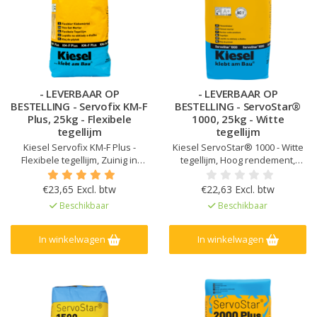
- LEVERBAAR OP
- LEVERBAAR OP
BESTELLING - Servofix KM-F
BESTELLING - ServoStar®
Plus, 25kg - Flexibele
1000, 25kg - Witte
tegellijm
tegellijm
Kiesel Servofix KM-F Plus -
Kiesel ServoStar® 1000 - Witte
Flexibele tegellijm, Zuinig in
tegellijm, Hoog rendement,
gebruik, Voor binnen en buiten
Geschikt voor vloerverwarming,
gebruik, Ook geschikt voor niet
Voor fijn steengoed binnen,
€23,65 Excl. btw
€22,63 Excl. btw
zuigende tegels, Geschikt voor
Voor gebruik binnen en buiten,
Beschikbaar
Beschikbaar
ondergronden met
Getest volgens EN 12 004 C2 TE
vloerverwarming
In winkelwagen
In winkelwagen