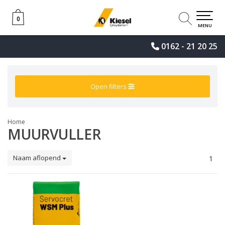
0
0
MENU
0162 - 21 20 25
Open filters
Home
MUURVULLER
Naam aflopend
1