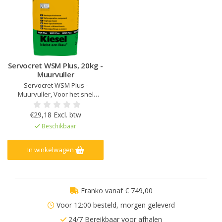
Servocret WSM Plus, 20kg -
Muurvuller
Servocret WSM Plus -
Muurvuller, Voor het snel
egaliseren en vlak zetten wand
en plafond, Voor toepassing
€29,18 Excl. btw
binnen, Laag verbruik, hoog
Beschikbaar
rendement, Gemakkelijke
verwerking, Goede
nabewerking mogelijk, Voor het
In winkelwagen
uitvlakken van vloeren t.b.v.
verlijming keramis
Franko vanaf € 749,00
Voor 12:00 besteld, morgen geleverd
24/7 Bereikbaar voor afhalen